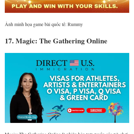
Ảnh minh họa game bài quốc tế: Rummy
17. Magic: The Gathering Online