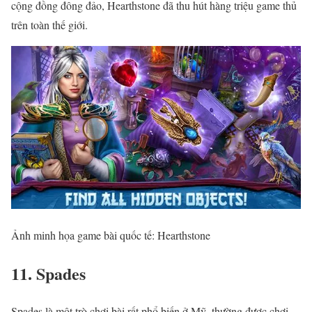
cộng đồng đông đảo, Hearthstone đã thu hút hàng triệu game thủ
trên toàn thế giới.
Ảnh minh họa game bài quốc tế: Hearthstone
11. Spades
Spades là một trò chơi bài rất phổ biến ở Mỹ, thường được chơi