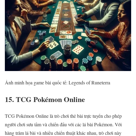
Ảnh minh họa game bài quốc tế: Legends of Runeterra
15. TCG Pokémon Online
TCG Pokémon Online là trò chơi thẻ bài trực tuyến cho phép
người chơi sưu tầm và chiến đấu với các lá bài Pokémon. Với
hàng trăm lá bài và nhiều chiến thuật khác nhau, trò chơi này