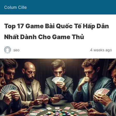
Colum Cille
Top 17 Game Bài Quốc Tế Hấp Dẫn
Nhất Dành Cho Game Thủ
seo
4 weeks ago