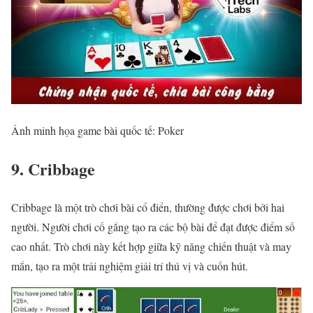
Ảnh minh họa game bài quốc tế: Poker
9. Cribbage
Cribbage là một trò chơi bài cổ điển, thường được chơi bởi hai
người. Người chơi cố gắng tạo ra các bộ bài để đạt được điểm số
cao nhất. Trò chơi này kết hợp giữa kỹ năng chiến thuật và may
mắn, tạo ra một trải nghiệm giải trí thú vị và cuốn hút.