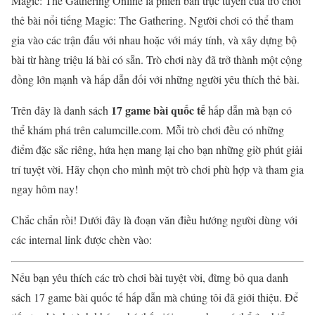
Magic: The Gathering Online là phiên bản trực tuyến của trò chơi
thẻ bài nổi tiếng Magic: The Gathering. Người chơi có thể tham
gia vào các trận đấu với nhau hoặc với máy tính, và xây dựng bộ
bài từ hàng triệu lá bài có sẵn. Trò chơi này đã trở thành một cộng
đồng lớn mạnh và hấp dẫn đối với những người yêu thích thẻ bài.
17 game bài quốc tế
Trên đây là danh sách
hấp dẫn mà bạn có
thể khám phá trên calumcille.com. Mỗi trò chơi đều có những
điểm đặc sắc riêng, hứa hẹn mang lại cho bạn những giờ phút giải
trí tuyệt vời. Hãy chọn cho mình một trò chơi phù hợp và tham gia
ngay hôm nay!
Chắc chắn rồi! Dưới đây là đoạn văn điều hướng người dùng với
các internal link được chèn vào:
Nếu bạn yêu thích các trò chơi bài tuyệt vời, đừng bỏ qua danh
sách 17 game bài quốc tế hấp dẫn mà chúng tôi đã giới thiệu. Để