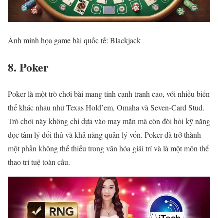
Ảnh minh họa game bài quốc tế: Blackjack
8. Poker
Poker là một trò chơi bài mang tính cạnh tranh cao, với nhiều biến
thể khác nhau như Texas Hold’em, Omaha và Seven-Card Stud.
Trò chơi này không chỉ dựa vào may mắn mà còn đòi hỏi kỹ năng
đọc tâm lý đối thủ và khả năng quản lý vốn. Poker đã trở thành
một phần không thể thiếu trong văn hóa giải trí và là một môn thể
thao trí tuệ toàn cầu.