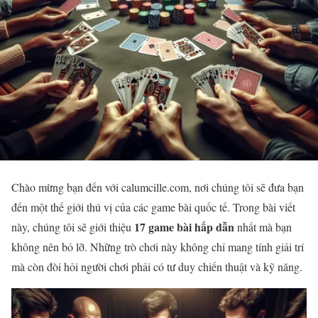
Chào mừng bạn đến với calumcille.com, nơi chúng tôi sẽ đưa bạn
đến một thế giới thú vị của các game bài quốc tế. Trong bài viết
17 game bài hấp dẫn
này, chúng tôi sẽ giới thiệu
nhất mà bạn
không nên bỏ lỡ. Những trò chơi này không chỉ mang tính giải trí
mà còn đòi hỏi người chơi phải có tư duy chiến thuật và kỹ năng.