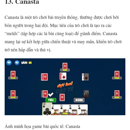
13. Canasta
Canasta là một trò chơi bài truyền thống, thường được chơi bởi
bốn người trong hai đội. Mục tiêu của trò chơi là tạo ra các
“melds” (tập hợp các lá bài cùng loại) để giành điểm. Canasta
mang lại sự kết hợp giữa chiến thuật và may mắn, khiến trò chơi
trở nên hấp dẫn và thú vị.
Ảnh minh họa game bài quốc tế: Canasta