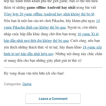
tiếp tục hành trình khám phá thế giới game, bạn có thể tìm hiểu
game offline Android hay nhất
thêm về những
trong bài viết
Tổng hợp 20 game offline Android hay nhất không thể bỏ lỡ
.
Nếu bạn là một fan của trò chơi Pikachu, hãy khám phá ngay
14
game Pikachu đỉnh cao không thể bỏ qua
. Ngoài ra, còn nhiều
nhập cuộc hấp dẫn khác đang chờ đón bạn trong
16 game Xì tố
hấp dẫn nhất mọi thời đại không thể bỏ qua
. Cuối cùng, nếu bạn
yêu thích những thách thức về trí tuệ, hãy tham khảo
18 game xếp
hình trí tuệ hấp dẫn nhất hiện nay
. Những nội dung này chắc chắn
sẽ mang đến cho bạn những giây phút giải trí thú vị!
Hy vọng đoạn văn trên hữu ích cho bạn!
Categories:
Game
Leave a Comment