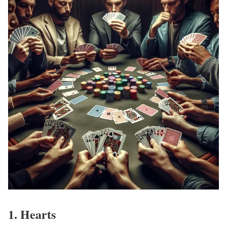
1. Hearts