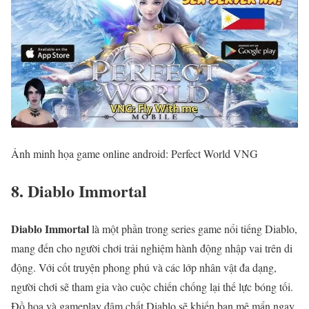
Ảnh minh họa game online android: Perfect World VNG
8. Diablo Immortal
Diablo Immortal
là một phần trong series game nổi tiếng Diablo,
mang đến cho người chơi trải nghiệm hành động nhập vai trên di
động. Với cốt truyện phong phú và các lớp nhân vật đa dạng,
người chơi sẽ tham gia vào cuộc chiến chống lại thế lực bóng tối.
Đồ họa và gameplay đậm chất Diablo sẽ khiến bạn mê mẩn ngay