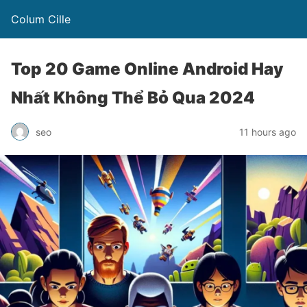
Colum Cille
Top 20 Game Online Android Hay
Nhất Không Thể Bỏ Qua 2024
seo
11 hours ago