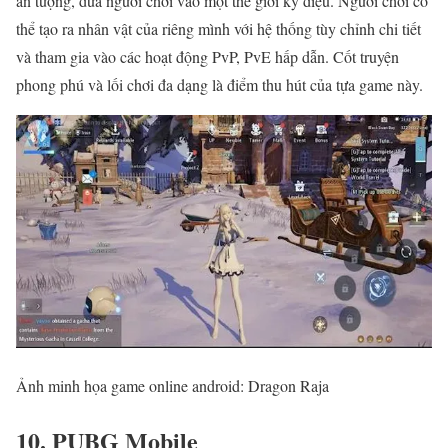
ấn tượng, đưa người chơi vào một thế giới kỳ diệu. Người chơi có
thể tạo ra nhân vật của riêng mình với hệ thống tùy chỉnh chi tiết
và tham gia vào các hoạt động PvP, PvE hấp dẫn. Cốt truyện
phong phú và lối chơi đa dạng là điểm thu hút của tựa game này.
Ảnh minh họa game online android: Dragon Raja
10. PUBG Mobile