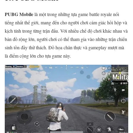
PUBG Mobile
là một trong những tựa game battle royale nổi
tiếng nhất thế giới, mang đến cho người chơi cảm giác hồi hộp và
kịch tính trong từng trận đấu. Với nhiều chế độ chơi khác nhau và
bản đồ rộng lớn, người chơi có thể tham gia vào những trận chiến
sinh tồn đầy thử thách. Đồ họa chân thực và gameplay mượt mà
là điểm cộng lớn cho tựa game này.