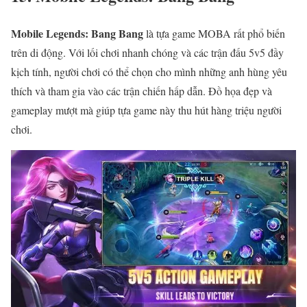
Mobile Legends: Bang Bang
là tựa game MOBA rất phổ biến
trên di động. Với lối chơi nhanh chóng và các trận đấu 5v5 đầy
kịch tính, người chơi có thể chọn cho mình những anh hùng yêu
thích và tham gia vào các trận chiến hấp dẫn. Đồ họa đẹp và
gameplay mượt mà giúp tựa game này thu hút hàng triệu người
chơi.