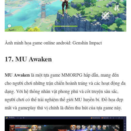
Ảnh minh họa game online android: Genshin Impact
17. MU Awaken
MU Awaken
là một tựa game MMORPG hấp dẫn, mang đến
cho người chơi những trận chiến hoành tráng và các hoạt động đa
dạng. Với hệ thống nhân vật phong phú và cốt truyện sâu sắc,
người chơi có thể trải nghiệm thế giới MU huyền bí. Đồ họa đẹp
mắt và gameplay thú vị chính là điểm thu hút của tựa game này.