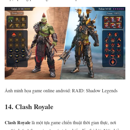
Ảnh minh họa game online android: RAID: Shadow Legends
14. Clash Royale
Clash Royale
là một tựa game chiến thuật thời gian thực, nơi