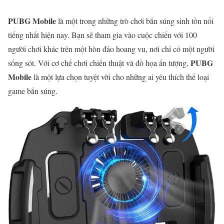
PUBG Mobile
là một trong những trò chơi bắn súng sinh tồn nổi
tiếng nhất hiện nay. Bạn sẽ tham gia vào cuộc chiến với 100
người chơi khác trên một hòn đảo hoang vu, nơi chỉ có một người
PUBG
sống sót. Với cơ chế chơi chiến thuật và đồ họa ấn tượng,
Mobile
là một lựa chọn tuyệt vời cho những ai yêu thích thể loại
game bắn súng.