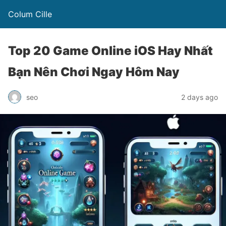
Colum Cille
Top 20 Game Online iOS Hay Nhất
Bạn Nên Chơi Ngay Hôm Nay
seo
2 days ago