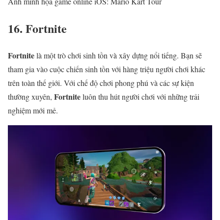
Ảnh minh họa game online iOS: Mario Kart Tour
16. Fortnite
Fortnite
là một trò chơi sinh tồn và xây dựng nổi tiếng. Bạn sẽ
tham gia vào cuộc chiến sinh tồn với hàng triệu người chơi khác
trên toàn thế giới. Với chế độ chơi phong phú và các sự kiện
Fortnite
thường xuyên,
luôn thu hút người chơi với những trải
nghiệm mới mẻ.