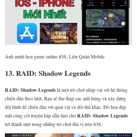
Ảnh minh họa game online iOS: Liên Quân Mobile
13. RAID: Shadow Legends
RAID: Shadow Legends
là một trò chơi nhập vai với hệ thống
chiến đấu theo lượt. Bạn sẽ thu thập các anh hùng và xây dựng
đội hình để chiến đấu với quái vật và đối thủ khác. Đồ họa đẹp
RAID: Shadow Legends
mắt cùng cốt truyện hấp dẫn làm cho
trở thành một trong những trò chơi thú vị trên iOS.