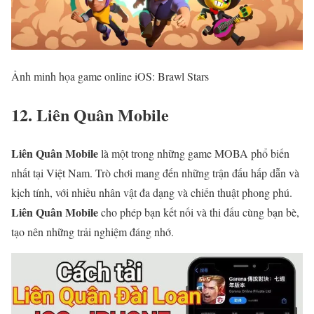
Ảnh minh họa game online iOS: Brawl Stars
12. Liên Quân Mobile
Liên Quân Mobile
là một trong những game MOBA phổ biến
nhất tại Việt Nam. Trò chơi mang đến những trận đấu hấp dẫn và
kịch tính, với nhiều nhân vật đa dạng và chiến thuật phong phú.
Liên Quân Mobile
cho phép bạn kết nối và thi đấu cùng bạn bè,
tạo nên những trải nghiệm đáng nhớ.