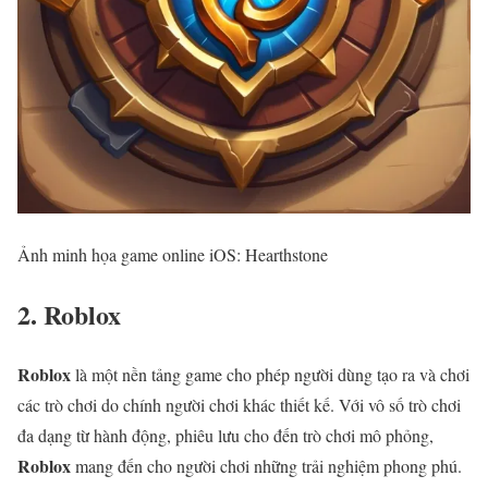
Ảnh minh họa game online iOS: Hearthstone
2. Roblox
Roblox
là một nền tảng game cho phép người dùng tạo ra và chơi
các trò chơi do chính người chơi khác thiết kế. Với vô số trò chơi
đa dạng từ hành động, phiêu lưu cho đến trò chơi mô phỏng,
Roblox
mang đến cho người chơi những trải nghiệm phong phú.