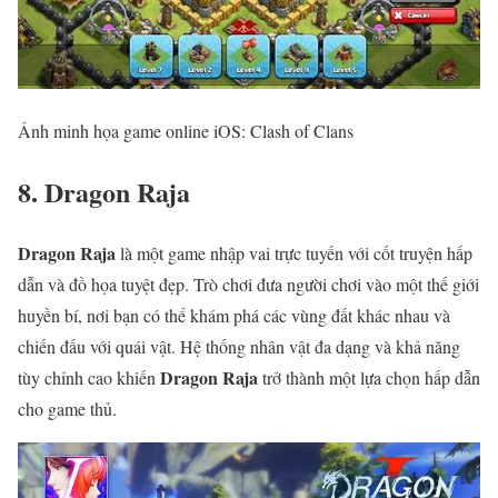
Ảnh minh họa game online iOS: Clash of Clans
8. Dragon Raja
Dragon Raja
là một game nhập vai trực tuyến với cốt truyện hấp
dẫn và đồ họa tuyệt đẹp. Trò chơi đưa người chơi vào một thế giới
huyền bí, nơi bạn có thể khám phá các vùng đất khác nhau và
chiến đấu với quái vật. Hệ thống nhân vật đa dạng và khả năng
Dragon Raja
tùy chỉnh cao khiến
trở thành một lựa chọn hấp dẫn
cho game thủ.