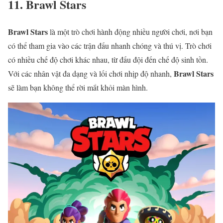
11. Brawl Stars
Brawl Stars
là một trò chơi hành động nhiều người chơi, nơi bạn
có thể tham gia vào các trận đấu nhanh chóng và thú vị. Trò chơi
có nhiều chế độ chơi khác nhau, từ đấu đội đến chế độ sinh tồn.
Brawl Stars
Với các nhân vật đa dạng và lối chơi nhịp độ nhanh,
sẽ làm bạn không thể rời mắt khỏi màn hình.