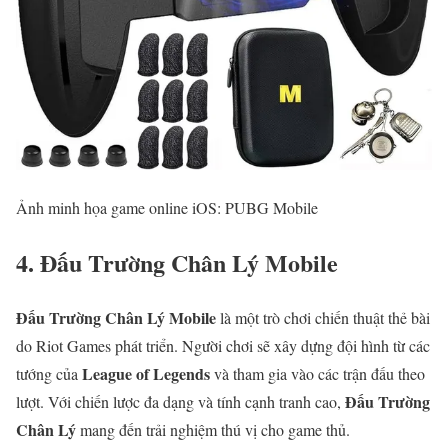
Ảnh minh họa game online iOS: PUBG Mobile
4. Đấu Trường Chân Lý Mobile
Đấu Trường Chân Lý Mobile
là một trò chơi chiến thuật thẻ bài
do Riot Games phát triển. Người chơi sẽ xây dựng đội hình từ các
League of Legends
tướng của
và tham gia vào các trận đấu theo
Đấu Trường
lượt. Với chiến lược đa dạng và tính cạnh tranh cao,
Chân Lý
mang đến trải nghiệm thú vị cho game thủ.