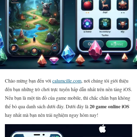
Chào mừng bạn đến với
calumcille.com
, nơi chúng tôi giới thiệu
đến bạn những trò chơi trực tuyến hấp dẫn nhất trên nền tảng iOS.
Nếu bạn là một tín đồ của game mobile, thì chắc chắn bạn không
20 game online iOS
thể bỏ qua danh sách dưới đây. Dưới đây là
hay nhất mà bạn nên trải nghiệm ngay hôm nay!