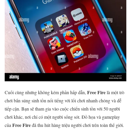
Free Fire
Cuối cùng nhưng không kém phần hấp dẫn,
là một trò
chơi bắn súng sinh tồn nổi tiếng với lối chơi nhanh chóng và dễ
tiếp cận. Bạn sẽ tham gia vào cuộc chiến sinh tồn với 50 người
chơi khác, nơi chỉ có một người sống sót. Đồ họa và gameplay
Free Fire
của
đã thu hút hàng triệu người chơi trên toàn thế giới.