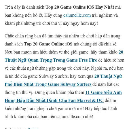
Top 20 Game Online iOS Hay Nhất
Trên đây là danh sách
mà
bạn không nên bỏ lỡ. Hãy cùng
calumcille.com
trải nghiệm và
khám phá những trò chơi thú vị này ngay hôm nay!
Chắc chắn rằng bạn đã tìm thấy rất nhiều trò chơi hấp dẫn trong
Top 20 Game Online iOS
danh sách
mà chúng tôi đã chia sẻ.
20
Nếu bạn muốn tìm hiểu thêm về thế giới game, hãy tham khảo
Thuật Ngữ Quan Trọng Trong Game Free Fire
để hiểu rõ hơn
về các thuật ngữ thường gặp trong trò chơi này. Ngoài ra, nếu bạn
20 Thuật Ngữ
là tín đồ của game Subway Surfers, hãy xem qua
Phổ Biến Nhất Trong Game Subway Surfers
để nắm bắt các
11 Game Siêu Anh
thông tin thú vị. Đừng quên khám phá thêm
Hùng Hấp Dẫn Nhất Dành Cho Fan Marvel & DC
để tìm
kiếm những trải nghiệm chơi game mới mẻ! Hãy tiếp tục hành
trình khám phá của bạn trên calumcille.com nhé!