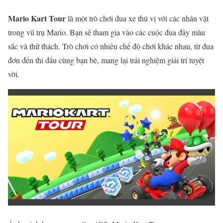
Mario Kart Tour
là một trò chơi đua xe thú vị với các nhân vật
trong vũ trụ Mario. Bạn sẽ tham gia vào các cuộc đua đầy màu
sắc và thử thách. Trò chơi có nhiều chế độ chơi khác nhau, từ đua
đơn đến thi đấu cùng bạn bè, mang lại trải nghiệm giải trí tuyệt
vời.