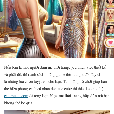
Nếu bạn là một người đam mê thời trang, yêu thích việc thiết kế
và phối đồ, thì danh sách những game thời trang dưới đây chính
là những lựa chọn tuyệt vời cho bạn. Từ những trò chơi giúp bạn
thể hiện phong cách cá nhân đến các cuộc thi thiết kế khốc liệt,
20 game thời trang hấp dẫn
calumcille.com
đã tổng hợp
mà bạn
không thể bỏ qua.