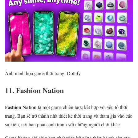
Ảnh minh họa game thời trang: Dollify
11. Fashion Nation
Fashion Nation
là một game chiến lược kết hợp với yếu tố thời
trang. Bạn sẽ trở thành nhà thiết kế thời trang và tham gia vào các
sự kiện, nơi bạn phải cạnh tranh với những người chơi khác.
Game không chỉ giúp bạn phát triển kỹ năng thiết kế mà còn rèn