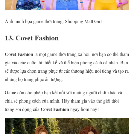
Ảnh minh họa game thời trang: Shopping Mall Girl
13. Covet Fashion
Covet Fashion
là một game thời trang xã hội, nơi bạn có thể tham
gia vào các cuộc thi thiết kế và thể hiện phong cách cá nhân. Bạn
sẽ được lựa chọn trang phục từ các thương hiệu nổi tiếng và tạo ra
những bộ trang phục ấn tượng.
Game còn cho phép bạn kết nối với những người chơi khác và
chia sẻ phong cách của mình. Hãy tham gia vào thế giới thời
Covet Fashion
trang sôi động của
ngay hôm nay!