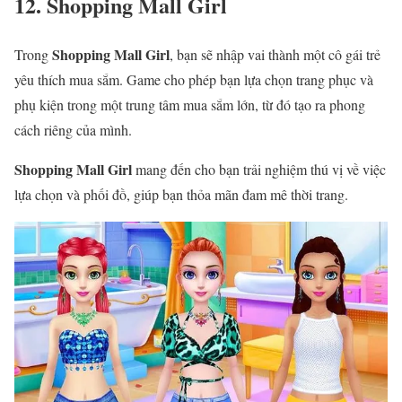
12. Shopping Mall Girl
Shopping Mall Girl
Trong
, bạn sẽ nhập vai thành một cô gái trẻ
yêu thích mua sắm. Game cho phép bạn lựa chọn trang phục và
phụ kiện trong một trung tâm mua sắm lớn, từ đó tạo ra phong
cách riêng của mình.
Shopping Mall Girl
mang đến cho bạn trải nghiệm thú vị về việc
lựa chọn và phối đồ, giúp bạn thỏa mãn đam mê thời trang.