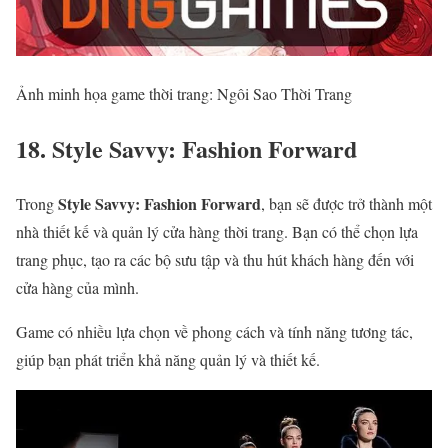
Ảnh minh họa game thời trang: Ngôi Sao Thời Trang
18. Style Savvy: Fashion Forward
Style Savvy: Fashion Forward
Trong
, bạn sẽ được trở thành một
nhà thiết kế và quản lý cửa hàng thời trang. Bạn có thể chọn lựa
trang phục, tạo ra các bộ sưu tập và thu hút khách hàng đến với
cửa hàng của mình.
Game có nhiều lựa chọn về phong cách và tính năng tương tác,
giúp bạn phát triển khả năng quản lý và thiết kế.