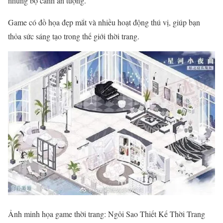
những bộ cánh ấn tượng.
Game có đồ họa đẹp mắt và nhiều hoạt động thú vị, giúp bạn
thỏa sức sáng tạo trong thế giới thời trang.
Ảnh minh họa game thời trang: Ngôi Sao Thiết Kế Thời Trang