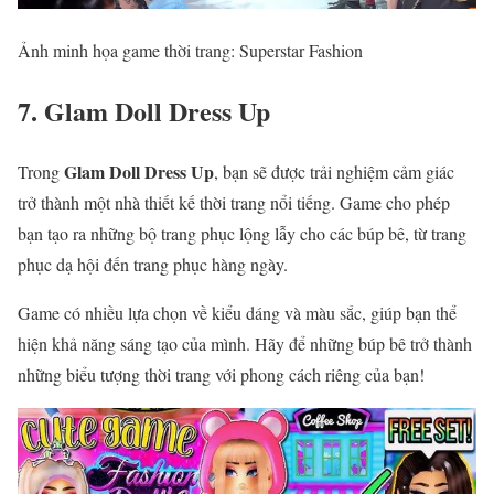
Ảnh minh họa game thời trang: Superstar Fashion
7. Glam Doll Dress Up
Glam Doll Dress Up
Trong
, bạn sẽ được trải nghiệm cảm giác
trở thành một nhà thiết kế thời trang nổi tiếng. Game cho phép
bạn tạo ra những bộ trang phục lộng lẫy cho các búp bê, từ trang
phục dạ hội đến trang phục hàng ngày.
Game có nhiều lựa chọn về kiểu dáng và màu sắc, giúp bạn thể
hiện khả năng sáng tạo của mình. Hãy để những búp bê trở thành
những biểu tượng thời trang với phong cách riêng của bạn!