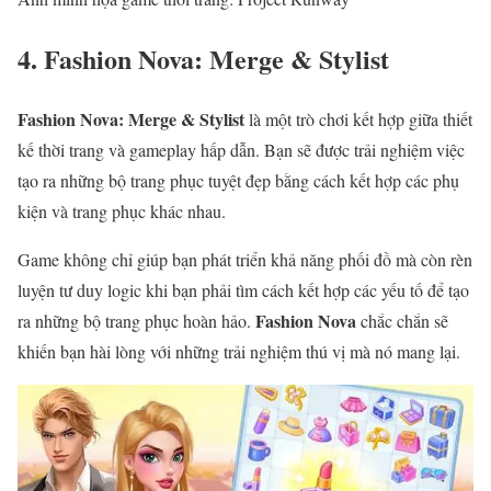
4. Fashion Nova: Merge & Stylist
Fashion Nova: Merge & Stylist
là một trò chơi kết hợp giữa thiết
kế thời trang và gameplay hấp dẫn. Bạn sẽ được trải nghiệm việc
tạo ra những bộ trang phục tuyệt đẹp bằng cách kết hợp các phụ
kiện và trang phục khác nhau.
Game không chỉ giúp bạn phát triển khả năng phối đồ mà còn rèn
luyện tư duy logic khi bạn phải tìm cách kết hợp các yếu tố để tạo
Fashion Nova
ra những bộ trang phục hoàn hảo.
chắc chắn sẽ
khiến bạn hài lòng với những trải nghiệm thú vị mà nó mang lại.