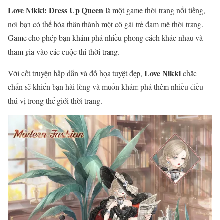
Love Nikki: Dress Up Queen
là một game thời trang nổi tiếng,
nơi bạn có thể hóa thân thành một cô gái trẻ đam mê thời trang.
Game cho phép bạn khám phá nhiều phong cách khác nhau và
tham gia vào các cuộc thi thời trang.
Love Nikki
Với cốt truyện hấp dẫn và đồ họa tuyệt đẹp,
chắc
chắn sẽ khiến bạn hài lòng và muốn khám phá thêm nhiều điều
thú vị trong thế giới thời trang.