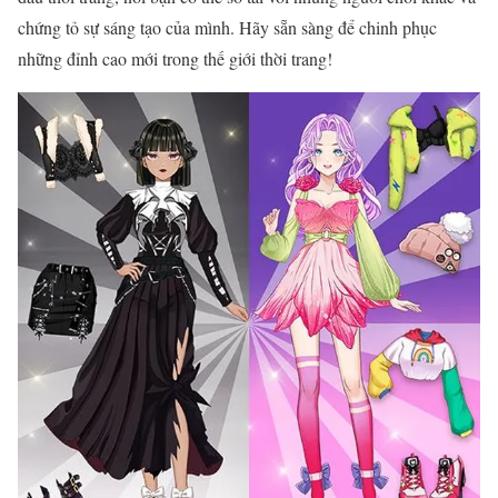
chứng tỏ sự sáng tạo của mình. Hãy sẵn sàng để chinh phục
những đỉnh cao mới trong thế giới thời trang!