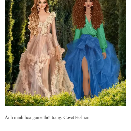
Ảnh minh họa game thời trang: Covet Fashion