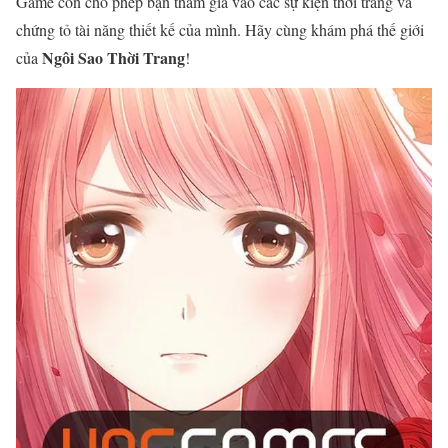
Game còn cho phép bạn tham gia vào các sự kiện thời trang và
chứng tỏ tài năng thiết kế của mình. Hãy cùng khám phá thế giới
Ngôi Sao Thời Trang
của
!