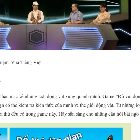
hiệm: Vua Tiếng Việt
t
 thắc mắc về những loài động vật xung quanh mình. Game “Đố vui độn
bạn có thể kiểm tra kiến thức của mình về thế giới động vật. Từ những 
i thứ đều có trong game này. Hãy sẵn sàng cho những câu hỏi bất ngờ 