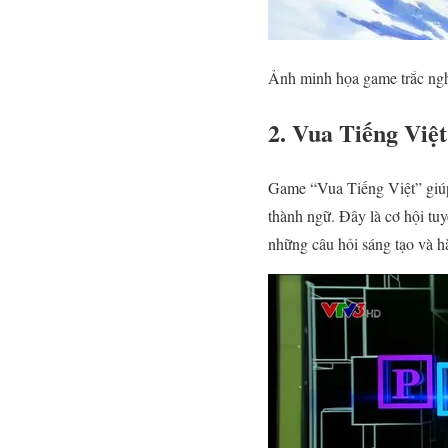
Ảnh minh họa game trắc ng
2. Vua Tiếng Việt
Game “Vua Tiếng Việt” giúp
thành ngữ. Đây là cơ hội tu
những câu hỏi sáng tạo và hà