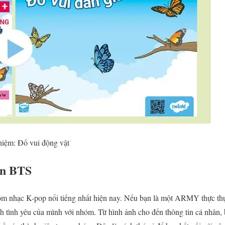
iệm: Đố vui động vật
ên BTS
m nhạc K-pop nổi tiếng nhất hiện nay. Nếu bạn là một ARMY thực th
 tình yêu của mình với nhóm. Từ hình ảnh cho đến thông tin cá nhân, 