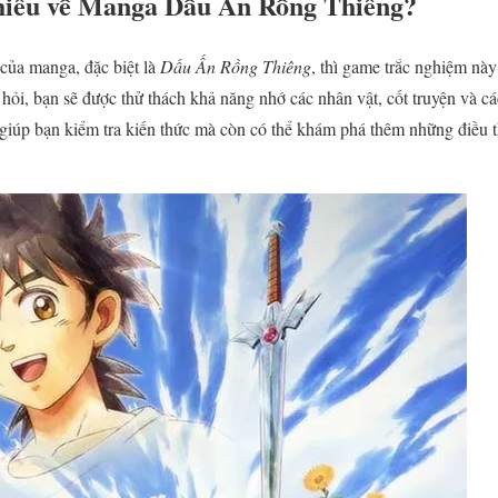
nhiêu về Manga Dấu Ấn Rồng Thiêng?
của manga, đặc biệt là
Dấu Ấn Rồng Thiêng
, thì game trắc nghiệm này
ỏi, bạn sẽ được thử thách khả năng nhớ các nhân vật, cốt truyện và các 
iúp bạn kiểm tra kiến thức mà còn có thể khám phá thêm những điều t