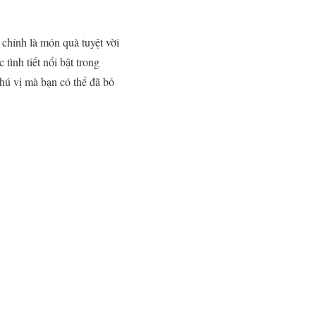
 chính là món quà tuyệt vời
tình tiết nổi bật trong
hú vị mà bạn có thể đã bỏ