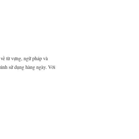
về từ vựng, ngữ pháp và
 mình sử dụng hàng ngày. Với