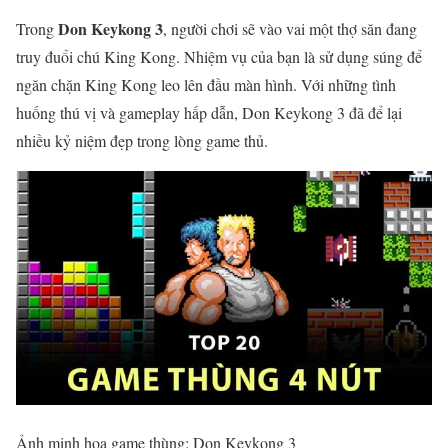
Don Keykong 3
Trong
, người chơi sẽ vào vai một thợ săn đang
truy đuổi chú King Kong. Nhiệm vụ của bạn là sử dụng súng để
ngăn chặn King Kong leo lên đầu màn hình. Với những tình
huống thú vị và gameplay hấp dẫn, Don Keykong 3 đã để lại
nhiều kỷ niệm đẹp trong lòng game thủ.
Ảnh minh họa game thùng: Don Keykong 3