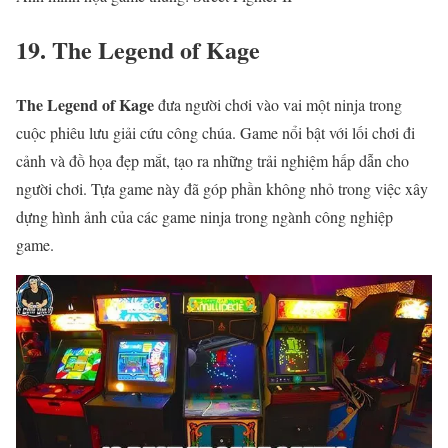
19. The Legend of Kage
The Legend of Kage
đưa người chơi vào vai một ninja trong
cuộc phiêu lưu giải cứu công chúa. Game nổi bật với lối chơi đi
cảnh và đồ họa đẹp mắt, tạo ra những trải nghiệm hấp dẫn cho
người chơi. Tựa game này đã góp phần không nhỏ trong việc xây
dựng hình ảnh của các game ninja trong ngành công nghiệp
game.