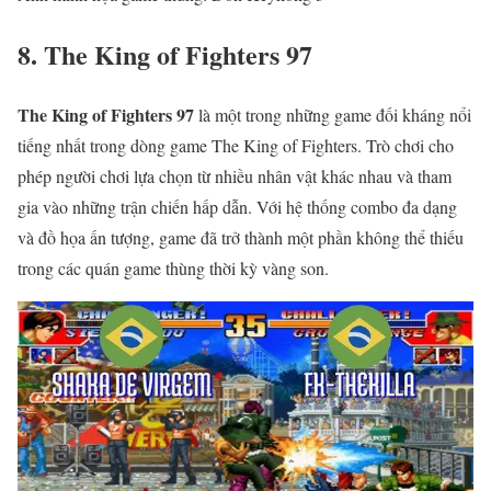
8. The King of Fighters 97
The King of Fighters 97
là một trong những game đối kháng nổi
tiếng nhất trong dòng game The King of Fighters. Trò chơi cho
phép người chơi lựa chọn từ nhiều nhân vật khác nhau và tham
gia vào những trận chiến hấp dẫn. Với hệ thống combo đa dạng
và đồ họa ấn tượng, game đã trở thành một phần không thể thiếu
trong các quán game thùng thời kỳ vàng son.