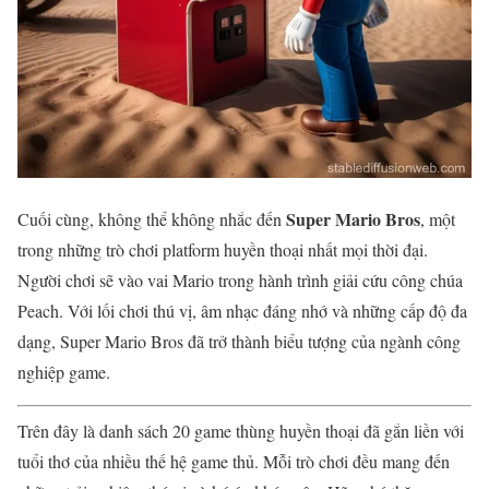
Super Mario Bros
Cuối cùng, không thể không nhắc đến
, một
trong những trò chơi platform huyền thoại nhất mọi thời đại.
Người chơi sẽ vào vai Mario trong hành trình giải cứu công chúa
Peach. Với lối chơi thú vị, âm nhạc đáng nhớ và những cấp độ đa
dạng, Super Mario Bros đã trở thành biểu tượng của ngành công
nghiệp game.
Trên đây là danh sách 20 game thùng huyền thoại đã gắn liền với
tuổi thơ của nhiều thế hệ game thủ. Mỗi trò chơi đều mang đến