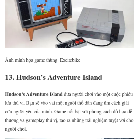
Ảnh minh họa game thùng: Excitebike
13. Hudson’s Adventure Island
Hudson’s Adventure Island
đưa người chơi vào một cuộc phiêu
lưu thú vị. Bạn sẽ vào vai một người thổ dân đang tìm cách giải
cứu người yêu của mình. Game nổi bật với phong cách đồ họa dễ
thương và gameplay thú vị, tạo ra những trải nghiệm tuyệt vời cho
người chơi.