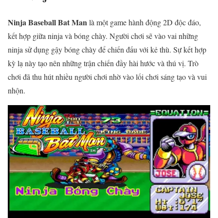
Ninja Baseball Bat Man
là một game hành động 2D độc đáo,
kết hợp giữa ninja và bóng chày. Người chơi sẽ vào vai những
ninja sử dụng gậy bóng chày để chiến đấu với kẻ thù. Sự kết hợp
kỳ lạ này tạo nên những trận chiến đầy hài hước và thú vị. Trò
chơi đã thu hút nhiều người chơi nhờ vào lối chơi sáng tạo và vui
nhộn.