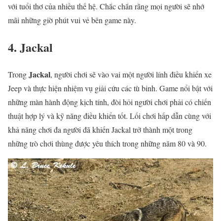
với tuổi thơ của nhiều thế hệ. Chắc chắn rằng mọi người sẽ nhớ
mãi những giờ phút vui vẻ bên game này.
4. Jackal
Jackal
Trong
, người chơi sẽ vào vai một người lính điều khiển xe
Jeep và thực hiện nhiệm vụ giải cứu các tù binh. Game nổi bật với
những màn hành động kịch tính, đòi hỏi người chơi phải có chiến
thuật hợp lý và kỹ năng điều khiển tốt. Lối chơi hấp dẫn cùng với
khả năng chơi đa người đã khiến Jackal trở thành một trong
những trò chơi thùng được yêu thích trong những năm 80 và 90.