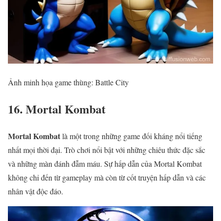
Ảnh minh họa game thùng: Battle City
16. Mortal Kombat
Mortal Kombat
là một trong những game đối kháng nổi tiếng
nhất mọi thời đại. Trò chơi nổi bật với những chiêu thức đặc sắc
và những màn đánh đẫm máu. Sự hấp dẫn của Mortal Kombat
không chỉ đến từ gameplay mà còn từ cốt truyện hấp dẫn và các
nhân vật độc đáo.