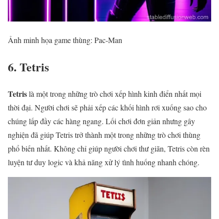
Ảnh minh họa game thùng: Pac-Man
6. Tetris
Tetris
là một trong những trò chơi xếp hình kinh điển nhất mọi
thời đại. Người chơi sẽ phải xếp các khối hình rơi xuống sao cho
chúng lấp đầy các hàng ngang. Lối chơi đơn giản nhưng gây
nghiện đã giúp Tetris trở thành một trong những trò chơi thùng
phổ biến nhất. Không chỉ giúp người chơi thư giãn, Tetris còn rèn
luyện tư duy logic và khả năng xử lý tình huống nhanh chóng.