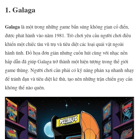
1. Galaga
Galaga
là một trong những game bắn súng không gian cổ điển,
được phát hành vào năm 1981. Trò chơi yêu cầu người chơi điều
khiển một chiếc tàu vũ trụ và tiêu diệt các loại quái vật ngoài
hành tinh. Đồ họa đơn giản nhưng cuốn hút cùng với nhạc nền
hấp dẫn đã giúp Galaga trở thành một hiện tượng trong thế giới
game thùng. Người chơi cần phải có kỹ năng phản xạ nhanh nhạy
để tránh đạn và tiêu diệt kẻ thù, tạo nên những trận chiến gay cấn
không thể nào quên.