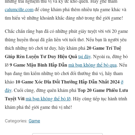
những trải nghiệm thú vị và ký ức khó quên. Hãy ghé thăm
calumcille.com
để cùng khám phá thêm nhiều tựa game khác và
tìm hiểu về những khoảnh khắc đáng nhớ trong thế giới game!
Chắc chắn rằng bạn đã có những phút giây tuyệt vời với 20 game
thùng huyền thoại đã gắn liền với tuổi thơ. Nếu bạn là người yêu
20 Game Trí Tuệ
thích những trò chơi tư duy, hãy khám phá
Giúp Rèn Luyện Tư Duy Hiệu Quả
tại đây
. Ngoài ra, đừng bỏ
9 Game Mậu Binh Hấp Dẫn
lỡ
mà bạn không thể bỏ qua
. Nếu
bạn đang tìm kiếm những trò chơi đổi thưởng thú vị, hãy tham
10 Game Xóc Đĩa Đổi Thưởng Hấp Dẫn Nhất 2024
khảo
ở
Top 20 Game Phiêu Lưu
đây
. Cuối cùng, đừng quên khám phá
Tuyệt Vời
mà bạn không thể bỏ lỡ
. Hãy cùng tiếp tục hành trình
khám phá thế giới game thú vị nhé!
Categories:
Game