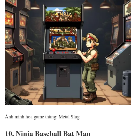
Ảnh minh họa game thùng: Metal Slug
10. Ninja Baseball Bat Man