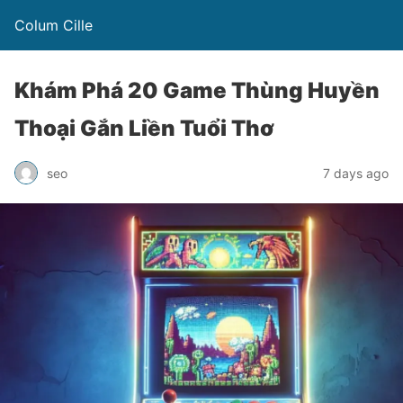
Colum Cille
Khám Phá 20 Game Thùng Huyền
Thoại Gắn Liền Tuổi Thơ
seo
7 days ago