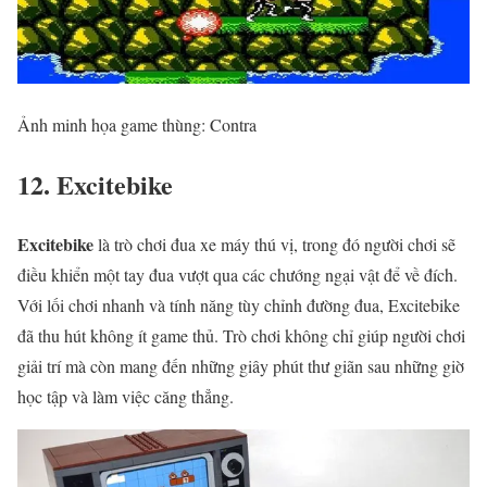
Ảnh minh họa game thùng: Contra
12. Excitebike
Excitebike
là trò chơi đua xe máy thú vị, trong đó người chơi sẽ
điều khiển một tay đua vượt qua các chướng ngại vật để về đích.
Với lối chơi nhanh và tính năng tùy chỉnh đường đua, Excitebike
đã thu hút không ít game thủ. Trò chơi không chỉ giúp người chơi
giải trí mà còn mang đến những giây phút thư giãn sau những giờ
học tập và làm việc căng thẳng.