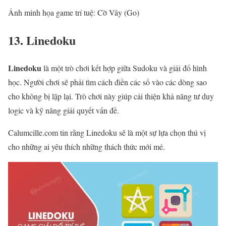
Ảnh minh họa game trí tuệ: Cờ Vây (Go)
13. Linedoku
Linedoku
là một trò chơi kết hợp giữa Sudoku và giải đố hình
học. Người chơi sẽ phải tìm cách điền các số vào các dòng sao
cho không bị lặp lại. Trò chơi này giúp cải thiện khả năng tư duy
logic và kỹ năng giải quyết vấn đề.
Calumcille.com tin rằng Linedoku sẽ là một sự lựa chọn thú vị
cho những ai yêu thích những thách thức mới mẻ.