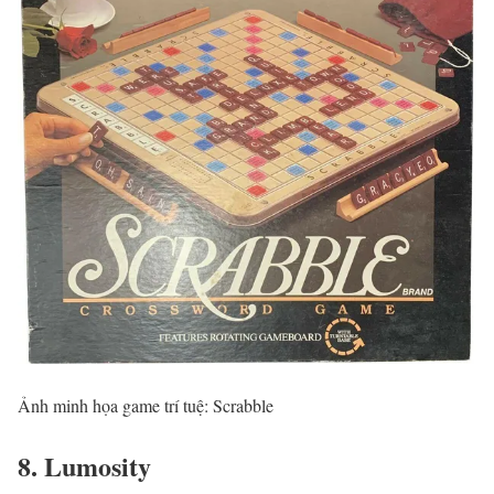
Ảnh minh họa game trí tuệ: Scrabble
8. Lumosity