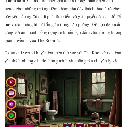
The Room 2
là một trò chơi giải đố ấn tượng, mang đến cho
người chơi những trải nghiệm khám phá đầy thách thức. Trò chơi
này yêu cầu người chơi phải tìm kiếm và giải quyết các câu đố để
mở khóa những bí mật ẩn giấu trong căn phòng. Đồ họa đẹp mắt
cùng với âm thanh sống động sẽ khiến bạn đắm chìm trong không
gian huyền bí của The Room 2.
Calumcille.com khuyên bạn nên thử sức với The Room 2 nếu bạn
yêu thích những câu đố thông minh và những câu chuyện ly kỳ.