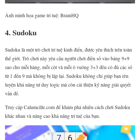
Ảnh minh họa game trí tuệ: BrainHQ
4. Sudoku
Sudoku là một trò chơi trí tuệ kinh điển, được yêu thích trên toàn
thế giới. Trò chơi này yêu cầu người chơi điền số vào bảng 9×9
sao cho mỗi hàng, mỗi cột và mỗi ô vuông 3×3 đều có đủ các số
từ 1 đến 9 mà không bị lặp lại. Sudoku không chỉ giúp bạn rèn
luyện khả năng tư duy logic mà còn cải thiện kỹ năng giải quyết
vấn đề.
Truy cập Calumcille.com để khám phá nhiều cách chơi Sudoku
khác nhau và nâng cao khả năng trí tuệ của bạn.