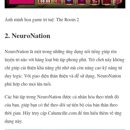
Ảnh minh họa game trí tuệ: The Room 2
2. NeuroNation
NeuroNation là một trong những ứng dụng nổi tiếng giúp rèn
luyện trí não với hàng loạt bài tập phong phú. Trò chơi này không
chỉ giúp cải thiện khả năng ghi nhớ mà còn nâng cao kỹ năng tư
duy logic. Với giao diện thân thiện và dễ sử dụng, NeuroNation
phù hợp cho mọi lứa tuổi.
Các bài tập trong NeuroNation được cá nhân hóa theo trình độ
của bạn, giúp bạn có thể theo dõi sự tiến bộ của bản thân theo
thời gian. Hãy truy cập Calumcille.com để tìm hiểu thêm về ứng
dụng này.