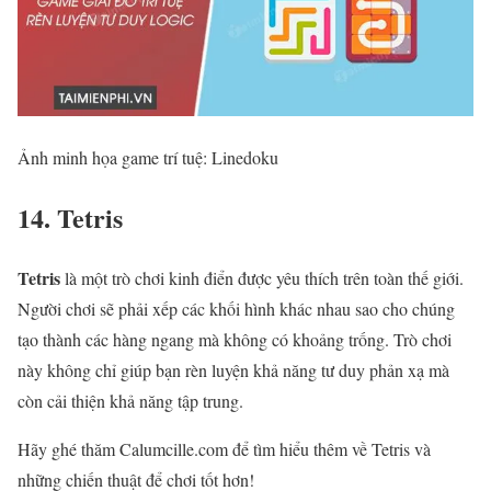
Ảnh minh họa game trí tuệ: Linedoku
14. Tetris
Tetris
là một trò chơi kinh điển được yêu thích trên toàn thế giới.
Người chơi sẽ phải xếp các khối hình khác nhau sao cho chúng
tạo thành các hàng ngang mà không có khoảng trống. Trò chơi
này không chỉ giúp bạn rèn luyện khả năng tư duy phản xạ mà
còn cải thiện khả năng tập trung.
Hãy ghé thăm Calumcille.com để tìm hiểu thêm về Tetris và
những chiến thuật để chơi tốt hơn!