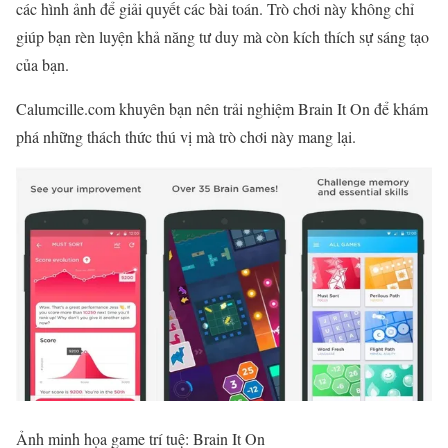
các hình ảnh để giải quyết các bài toán. Trò chơi này không chỉ
giúp bạn rèn luyện khả năng tư duy mà còn kích thích sự sáng tạo
của bạn.
Calumcille.com khuyên bạn nên trải nghiệm Brain It On để khám
phá những thách thức thú vị mà trò chơi này mang lại.
Ảnh minh họa game trí tuệ: Brain It On