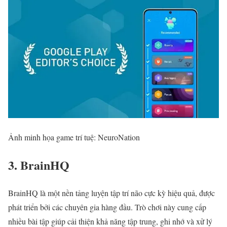
Ảnh minh họa game trí tuệ: NeuroNation
3. BrainHQ
BrainHQ là một nền tảng luyện tập trí não cực kỳ hiệu quả, được
phát triển bởi các chuyên gia hàng đầu. Trò chơi này cung cấp
nhiều bài tập giúp cải thiện khả năng tập trung, ghi nhớ và xử lý