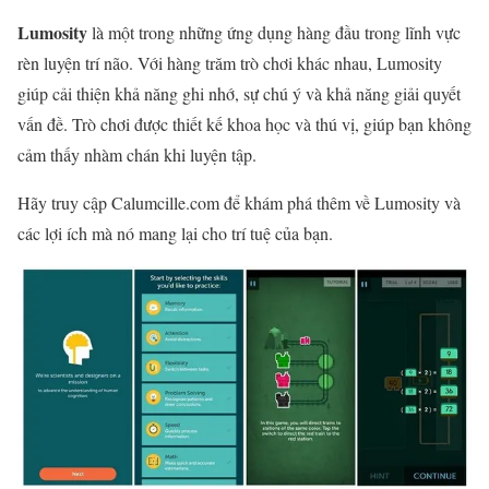
Lumosity
là một trong những ứng dụng hàng đầu trong lĩnh vực
rèn luyện trí não. Với hàng trăm trò chơi khác nhau, Lumosity
giúp cải thiện khả năng ghi nhớ, sự chú ý và khả năng giải quyết
vấn đề. Trò chơi được thiết kế khoa học và thú vị, giúp bạn không
cảm thấy nhàm chán khi luyện tập.
Hãy truy cập Calumcille.com để khám phá thêm về Lumosity và
các lợi ích mà nó mang lại cho trí tuệ của bạn.