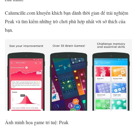
Calumcille.com khuyến khích bạn dành thời gian để trải nghiệm
Peak và tìm kiếm những trò chơi phù hợp nhất với sở thích của
bạn.
Ảnh minh họa game trí tuệ: Peak