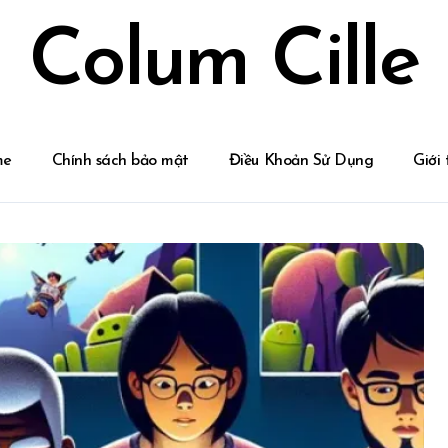
Colum Cille
me
Chính sách bảo mật
Điều Khoản Sử Dụng
Giới 