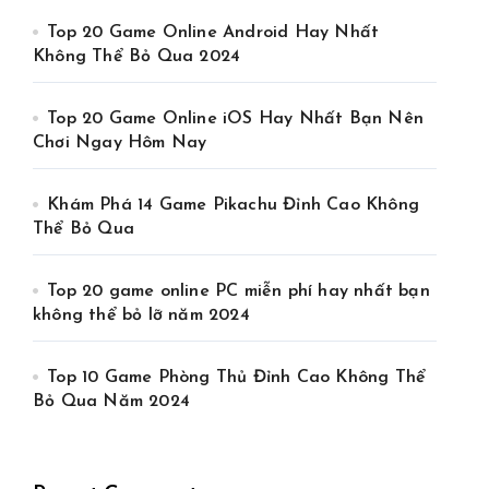
Top 20 Game Online Android Hay Nhất
Không Thể Bỏ Qua 2024
Top 20 Game Online iOS Hay Nhất Bạn Nên
Chơi Ngay Hôm Nay
Khám Phá 14 Game Pikachu Đỉnh Cao Không
Thể Bỏ Qua
Top 20 game online PC miễn phí hay nhất bạn
không thể bỏ lỡ năm 2024
Top 10 Game Phòng Thủ Đỉnh Cao Không Thể
Bỏ Qua Năm 2024