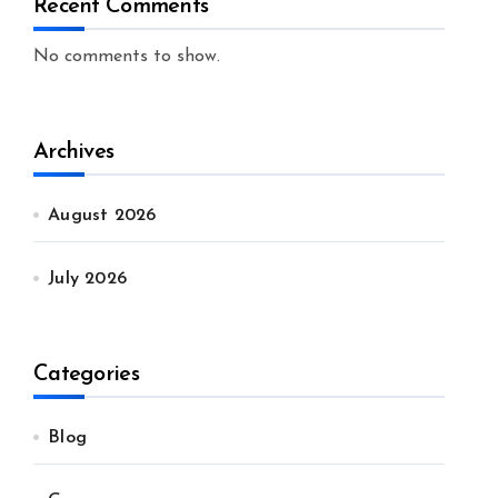
Recent Comments
No comments to show.
Archives
August 2026
July 2026
Categories
Blog