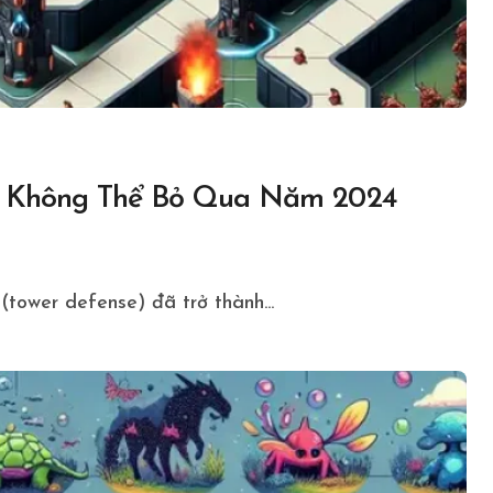
o Không Thể Bỏ Qua Năm 2024
 (tower defense) đã trở thành...