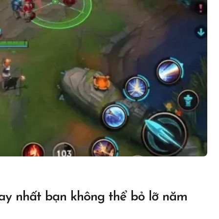
ay nhất bạn không thể bỏ lỡ năm