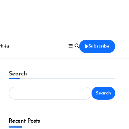
thiệu
Subscribe
Search
Search
Recent Posts