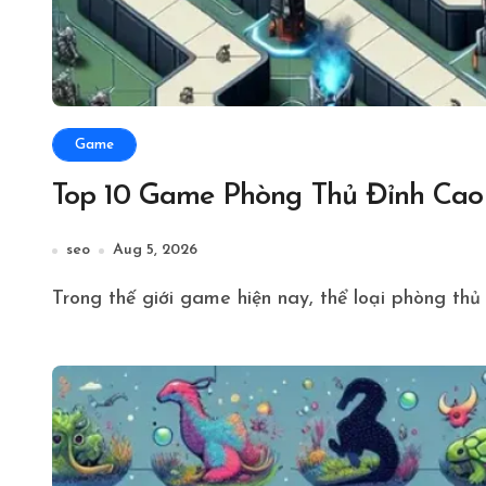
Game
Top 10 Game Phòng Thủ Đỉnh Ca
seo
Aug 5, 2026
Trong thế giới game hiện nay, thể loại phòng thủ