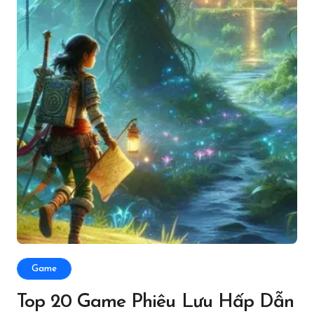
Game
Top 20 Game Phiêu Lưu Hấp Dẫn