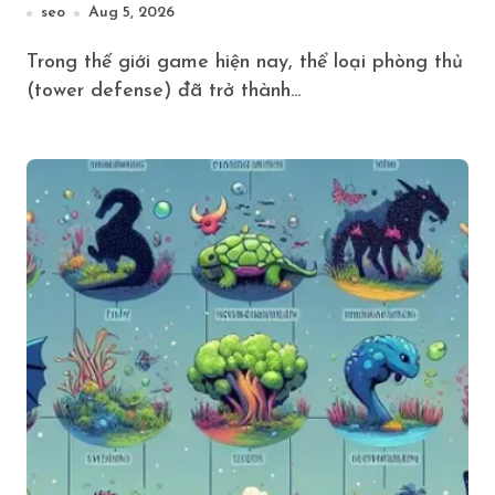
seo
Aug 5, 2026
Trong thế giới game hiện nay, thể loại phòng thủ
(tower defense) đã trở thành...