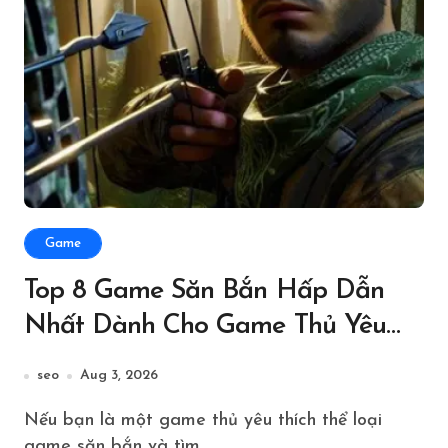
Game
Top 8 Game Săn Bắn Hấp Dẫn
Nhất Dành Cho Game Thủ Yêu
Thích Mạo Hiểm
seo
Aug 3, 2026
Nếu bạn là một game thủ yêu thích thể loại
game săn bắn và tìm...