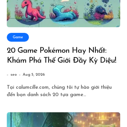
Game
20 Game Pokémon Hay Nhất:
Khám Phá Thế Giới Đầy Kỳ Diệu!
seo
Aug 5, 2026
Tại calumcille.com, chúng tôi tự hào giới thiệu
đến bạn danh sách 20 tựa game...