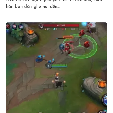
Nếu bạn là một người yêu thích Pokémon, chắc
hẳn bạn đã nghe nói đến...