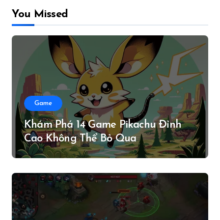
You Missed
Game
Khám Phá 14 Game Pikachu Đỉnh
Cao Không Thể Bỏ Qua