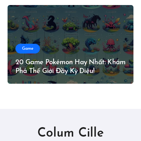
Game
20 Game Pokémon Hay Nhất: Khám
Phá Thế Giới Đầy Kỳ Diệu!
Colum Cille