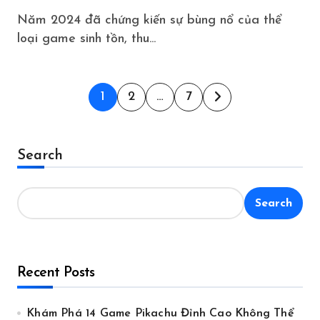
Năm 2024 đã chứng kiến sự bùng nổ của thể
loại game sinh tồn, thu...
Posts
1
2
…
7
pagination
Search
Search
Recent Posts
Khám Phá 14 Game Pikachu Đỉnh Cao Không Thể