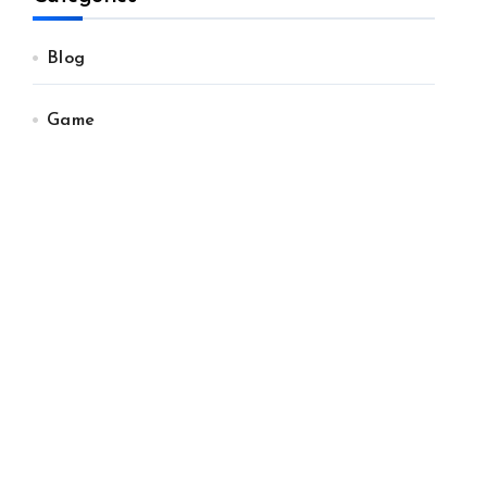
Blog
Game