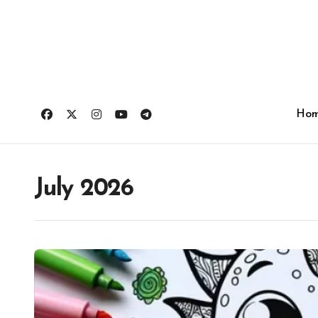
Skip
for:
to
content
Ho
July 2026