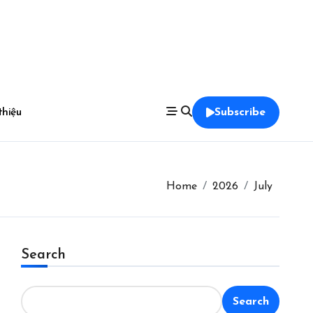
thiệu
Subscribe
Home
2026
July
Search
Search