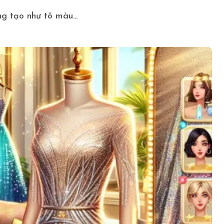
g tạo như tô màu...