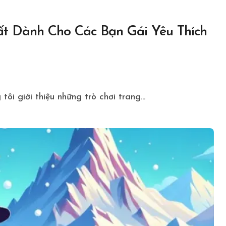
t Dành Cho Các Bạn Gái Yêu Thích
ôi giới thiệu những trò chơi trang...