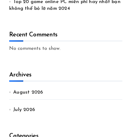
Top 20 game online PC miễn phí hay nhất bạn
không thể bỏ lỡ năm 2024
Recent Comments
No comments to show.
Archives
August 2026
July 2026
Categories