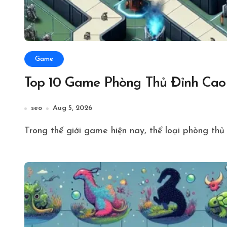
Game
Top 10 Game Phòng Thủ Đỉnh Ca
seo
Aug 5, 2026
Trong thế giới game hiện nay, thể loại phòng thủ