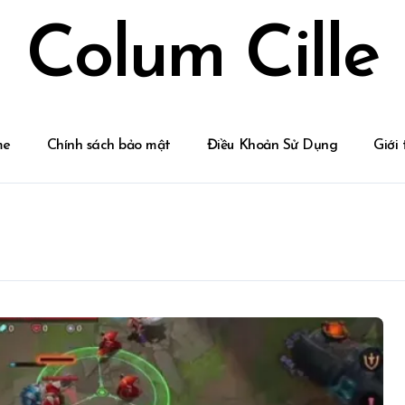
Colum Cille
me
Chính sách bảo mật
Điều Khoản Sử Dụng
Giới 