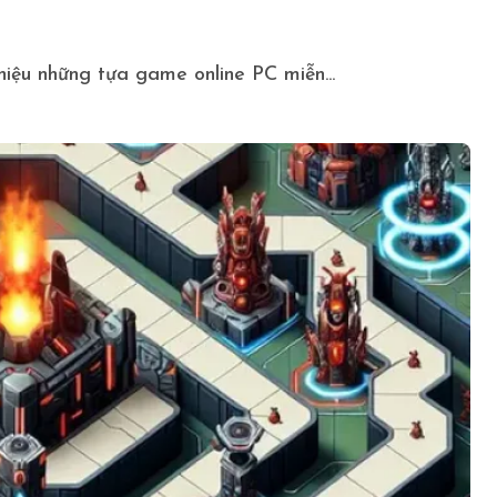
thiệu những tựa game online PC miễn...