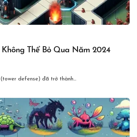
o Không Thể Bỏ Qua Năm 2024
 (tower defense) đã trở thành...