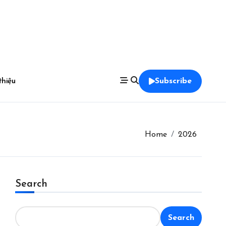
thiệu
Subscribe
Home
2026
Search
Search