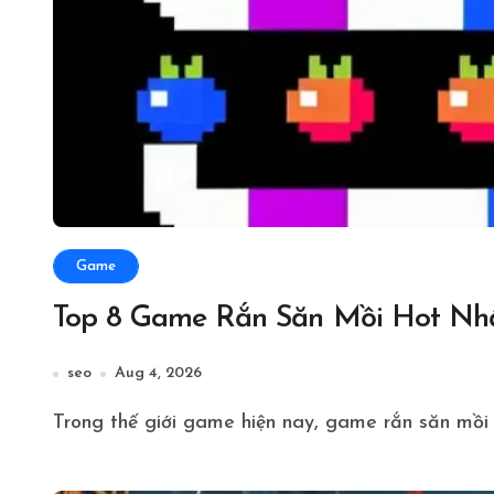
Game
Top 8 Game Rắn Săn Mồi Hot Nh
seo
Aug 4, 2026
Trong thế giới game hiện nay, game rắn săn mồi 