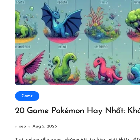
Game
20 Game Pokémon Hay Nhất: Khám
seo
Aug 5, 2026