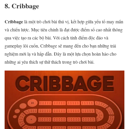
8. Cribbage
Cribbage
là một trò chơi bài thú vị, kết hợp giữa yếu tố may mắn
và chiến lược. Mục tiêu chính là đạt được điểm số cao nhất thông
qua việc tạo ra các bộ bài. Với cách tính điểm độc đáo và
gameplay lôi cuốn, Cribbage sẽ mang đến cho bạn những trải
nghiệm mới lạ và hấp dẫn. Đây là một lựa chọn hoàn hảo cho
những ai yêu thích sự thử thách trong trò chơi bài.