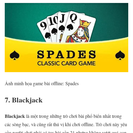
Ảnh minh họa game bài offline: Spades
7. Blackjack
Blackjack
là một trong những trò chơi bài phổ biến nhất trong
các sòng bạc, và cũng rất thú vị khi chơi offline. Trò chơi này yêu
cầu người chơi phải có tay bài gần 21 nhưng không vượt quá con