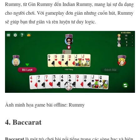
Rummy, từ Gin Rummy đến Indian Rummy, mang lại sự đa dạng
cho người chơi. Với gameplay đơn giản nhưng cuốn hút, Rummy
sẽ giúp bạn thư giãn và rèn luyện tư duy logic.
Ảnh minh họa game bài offline: Rummy
4. Baccarat
Baccarat
là một trò chơi bài nổi tiếng trong các sòng bạc và hiện