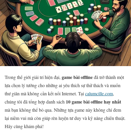
game bài offline
Trong thế giới giải trí hiện đại,
đã trở thành một
lựa chọn lý tưởng cho những ai yêu thích sự thử thách và muốn
thư giãn mà không cần kết nối Internet. Tại
calumcille.com
,
10 game bài offline hay nhất
chúng tôi đã tổng hợp danh sách
mà bạn không thể bỏ qua. Những tựa game này không chỉ đem
lại niềm vui mà còn giúp rèn luyện tư duy và kỹ năng chiến thuật.
Hãy cùng khám phá!