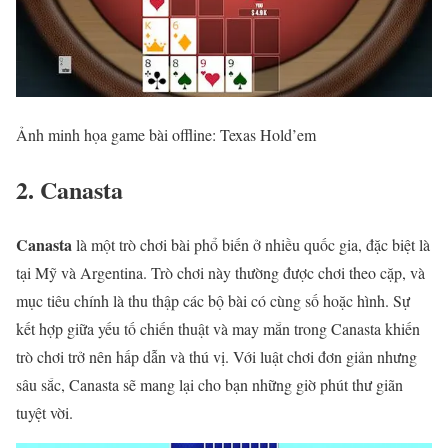
Ảnh minh họa game bài offline: Texas Hold’em
2. Canasta
Canasta
là một trò chơi bài phổ biến ở nhiều quốc gia, đặc biệt là
tại Mỹ và Argentina. Trò chơi này thường được chơi theo cặp, và
mục tiêu chính là thu thập các bộ bài có cùng số hoặc hình. Sự
kết hợp giữa yếu tố chiến thuật và may mắn trong Canasta khiến
trò chơi trở nên hấp dẫn và thú vị. Với luật chơi đơn giản nhưng
sâu sắc, Canasta sẽ mang lại cho bạn những giờ phút thư giãn
tuyệt vời.