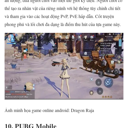
ấn tượng, đưa người chơi vào một thế giới kỳ diệu. Người chơi có
thể tạo ra nhân vật của riêng mình với hệ thống tùy chỉnh chi tiết
và tham gia vào các hoạt động PvP, PvE hấp dẫn. Cốt truyện
phong phú và lối chơi đa dạng là điểm thu hút của tựa game này.
Ảnh minh họa game online android: Dragon Raja
10. PUBG Mobile