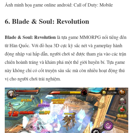
Ảnh minh họa game online android: Call of Duty: Mobile
6. Blade & Soul: Revolution
Blade & Soul: Revolution
là tựa game MMORPG nổi tiếng đến
từ Hàn Quốc. Với đồ họa 3D cực kỳ sắc nét và gameplay hành
động nhập vai hấp dẫn, người chơi sẽ được tham gia vào các trận
chiến hoành tráng và khám phá một thế giới huyền bí. Tựa game
này không chỉ có cốt truyện sâu sắc mà còn nhiều hoạt động thú
vị cho người chơi trải nghiệm.