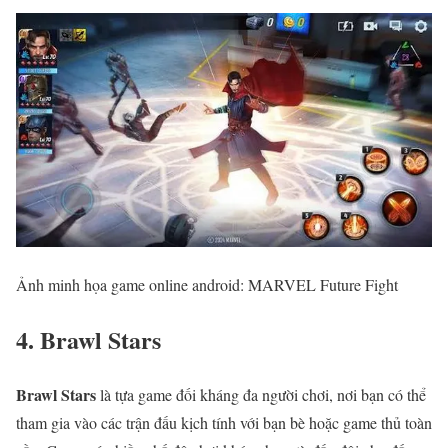
Ảnh minh họa game online android: MARVEL Future Fight
4. Brawl Stars
Brawl Stars
là tựa game đối kháng đa người chơi, nơi bạn có thể
tham gia vào các trận đấu kịch tính với bạn bè hoặc game thủ toàn