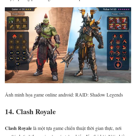
Ảnh minh họa game online android: RAID: Shadow Legends
14. Clash Royale
Clash Royale
là một tựa game chiến thuật thời gian thực, nơi