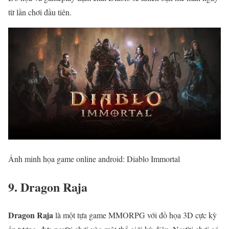
từ lần chơi đầu tiên.
Ảnh minh họa game online android: Diablo Immortal
9. Dragon Raja
Dragon Raja
là một tựa game MMORPG với đồ họa 3D cực kỳ