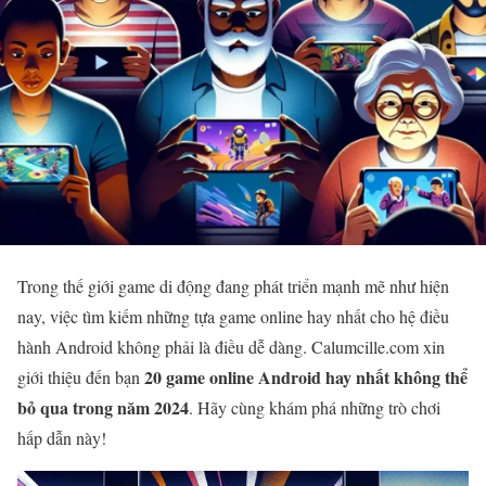
Trong thế giới game di động đang phát triển mạnh mẽ như hiện
nay, việc tìm kiếm những tựa game online hay nhất cho hệ điều
hành Android không phải là điều dễ dàng. Calumcille.com xin
20 game online Android hay nhất không thể
giới thiệu đến bạn
bỏ qua trong năm 2024
. Hãy cùng khám phá những trò chơi
hấp dẫn này!