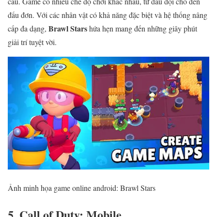
cầu. Game có nhiều chế độ chơi khác nhau, từ đấu đội cho đến
đấu đơn. Với các nhân vật có khả năng đặc biệt và hệ thống nâng
Brawl Stars
cấp đa dạng,
hứa hẹn mang đến những giây phút
giải trí tuyệt vời.
Ảnh minh họa game online android: Brawl Stars
5. Call of Duty: Mobile