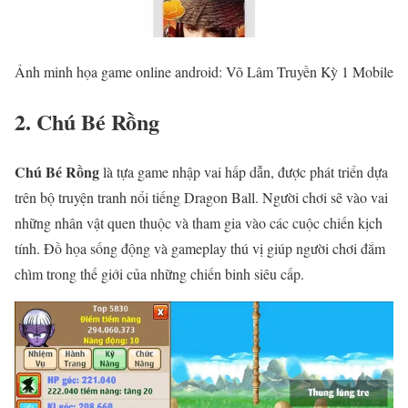
Ảnh minh họa game online android: Võ Lâm Truyền Kỳ 1 Mobile
2. Chú Bé Rồng
Chú Bé Rồng
là tựa game nhập vai hấp dẫn, được phát triển dựa
trên bộ truyện tranh nổi tiếng Dragon Ball. Người chơi sẽ vào vai
những nhân vật quen thuộc và tham gia vào các cuộc chiến kịch
tính. Đồ họa sống động và gameplay thú vị giúp người chơi đắm
chìm trong thế giới của những chiến binh siêu cấp.