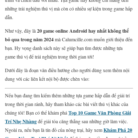
những trải nghiệm thú vị mà còn có nhiều sự kiện trong game hấp
dẫn.
20 game online Android hay nhất không thể
Như vậy, đây là
bỏ qua trong năm 2024
mà Calumcille.com muốn giới thiệu đến
bạn. Hy vọng danh sách này sẽ giúp bạn tìm được những tựa
game thú vị để trải nghiệm trong thời gian tới!
Dưới đây là đoạn văn điều hướng cho người dùng xem thêm nội
dung với các liên kết nội bộ được chèn vào:
Nếu bạn đang tìm kiếm thêm những tựa game hấp dẫn để giải trí
trong thời gian rảnh, hãy tham khảo các bài viết thú vị khác của
Top 10 Game Văn Phòng Giải
chúng tôi! Bạn có thể khám phá
Trí Nhẹ Nhàng
để giải tỏa căng thẳng sau những giờ làm việc.
Khám Phá 20
Ngoài ra, nếu bạn là tín đồ của nông trại, hãy xem