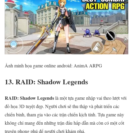
Ảnh minh họa game online android: AnimA ARPG
13. RAID: Shadow Legends
RAID: Shadow Legends
là một tựa game nhập vai theo lượt với
đồ họa 3D tuyệt đẹp. Người chơi sẽ thu thập và phát triển các
chiến binh, tham gia vào các trận chiến kịch tính. Tựa game này
không chỉ mang đến những trận đấu hấp dẫn mà còn có một cốt
truyện phong phú để người chơi khám phá.