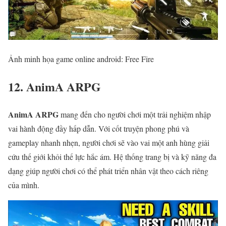
Ảnh minh họa game online android: Free Fire
12. AnimA ARPG
AnimA ARPG
mang đến cho người chơi một trải nghiệm nhập
vai hành động đầy hấp dẫn. Với cốt truyện phong phú và
gameplay nhanh nhẹn, người chơi sẽ vào vai một anh hùng giải
cứu thế giới khỏi thế lực hắc ám. Hệ thống trang bị và kỹ năng đa
dạng giúp người chơi có thể phát triển nhân vật theo cách riêng
của mình.