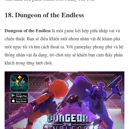
18. Dungeon of the Endless
Dungeon of the Endless
là một game kết hợp giữa nhập vai và
chiến thuật. Bạn sẽ điều khiển một nhóm nhân vật để khám phá
một ngục tối và tìm cách thoát ra. Với gameplay phong phú và hệ
thống nhân vật đa dạng, trò chơi này sẽ khiến bạn cảm thấy phấn
khích trong từng lượt chơi.