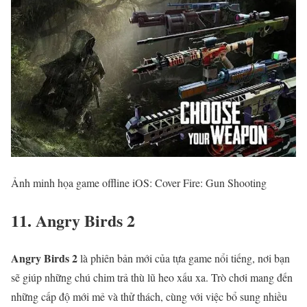
Ảnh minh họa game offline iOS: Cover Fire: Gun Shooting
11. Angry Birds 2
Angry Birds 2
là phiên bản mới của tựa game nổi tiếng, nơi bạn
sẽ giúp những chú chim trả thù lũ heo xấu xa. Trò chơi mang đến
những cấp độ mới mẻ và thử thách, cùng với việc bổ sung nhiều