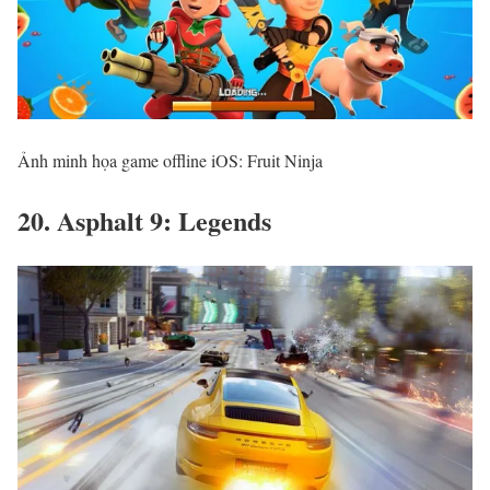
Ảnh minh họa game offline iOS: Fruit Ninja
20. Asphalt 9: Legends