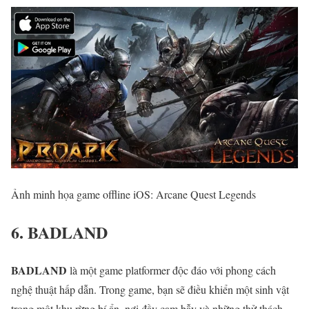
Ảnh minh họa game offline iOS: Arcane Quest Legends
6. BADLAND
BADLAND
là một game platformer độc đáo với phong cách
nghệ thuật hấp dẫn. Trong game, bạn sẽ điều khiển một sinh vật
trong một khu rừng bí ẩn, nơi đầy cạm bẫy và những thử thách