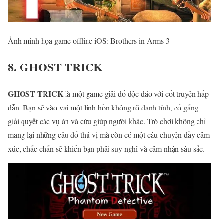
Ảnh minh họa game offline iOS: Brothers in Arms 3
8. GHOST TRICK
GHOST TRICK
là một game giải đố độc đáo với cốt truyện hấp
dẫn. Bạn sẽ vào vai một linh hồn không rõ danh tính, cố gắng
giải quyết các vụ án và cứu giúp người khác. Trò chơi không chỉ
mang lại những câu đố thú vị mà còn có một câu chuyện đầy cảm
xúc, chắc chắn sẽ khiến bạn phải suy nghĩ và cảm nhận sâu sắc.