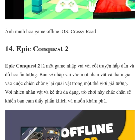
Ảnh minh họa game offline iOS: Crossy Road
14. Epic Conquest 2
Epic Conquest 2
là một game nhập vai với cốt truyện hấp dẫn và
đồ họa ấn tượng. Bạn sẽ nhập vai vào một nhân vật và tham gia
vào cuộc chiến chống lại quái vật trong một thế giới giả tưởng.
Với nhiều nhân vật và kẻ thù đa dạng, trò chơi này chắc chắn sẽ
khiến bạn cảm thấy phấn khích và muốn khám phá.