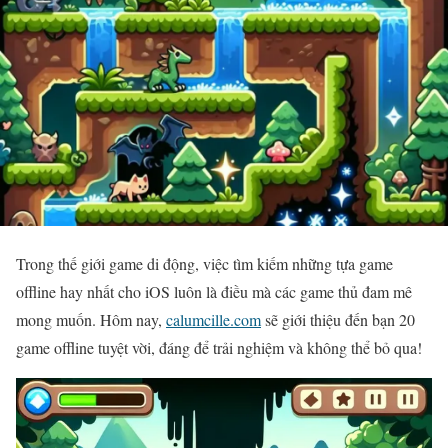
Trong thế giới game di động, việc tìm kiếm những tựa game
offline hay nhất cho iOS luôn là điều mà các game thủ đam mê
mong muốn. Hôm nay,
calumcille.com
sẽ giới thiệu đến bạn 20
game offline tuyệt vời, đáng để trải nghiệm và không thể bỏ qua!