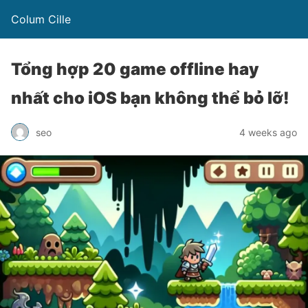
Colum Cille
Tổng hợp 20 game offline hay
nhất cho iOS bạn không thể bỏ lỡ!
seo
4 weeks ago