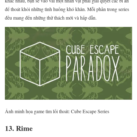
khác nhau, bạn sẽ vào vai một nhân vật phải giải quyết các bí ẩn
để thoát khỏi những tình huống khó khăn. Mỗi phần trong series
đều mang đến những thử thách mới và hấp dẫn.
Ảnh minh họa game tìm lối thoát: Cube Escape Series
13. Rime