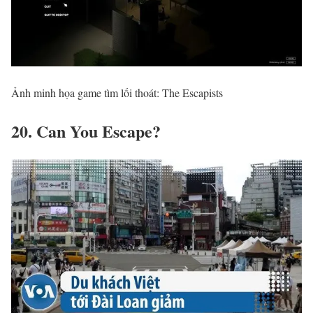
Ảnh minh họa game tìm lối thoát: The Escapists
20. Can You Escape?