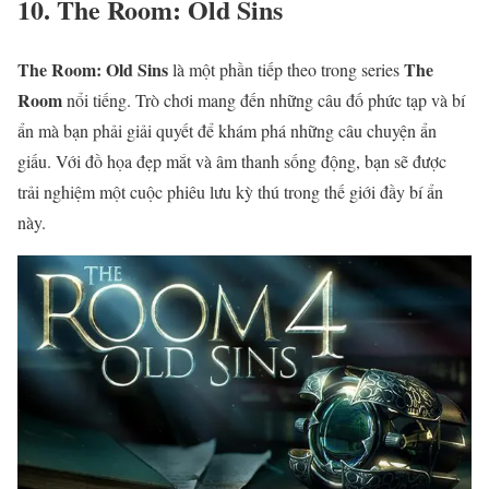
10. The Room: Old Sins
The Room: Old Sins
The
là một phần tiếp theo trong series
Room
nổi tiếng. Trò chơi mang đến những câu đố phức tạp và bí
ẩn mà bạn phải giải quyết để khám phá những câu chuyện ẩn
giấu. Với đồ họa đẹp mắt và âm thanh sống động, bạn sẽ được
trải nghiệm một cuộc phiêu lưu kỳ thú trong thế giới đầy bí ẩn
này.