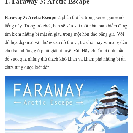
1. Faraway 3: Arctic Escape
Faraway 3: Arctic Escape
là phần thứ ba trong series game nổi
tiếng này. Trong trò chơi, bạn sẽ vào vai một nhà thám hiểm đang
tìm kiếm những bí mật ẩn giấu trong một hòn đảo băng giá. Với
đồ họa đẹp mắt và những câu đố thú vị, trò chơi này sẽ mang đến
cho bạn những giờ phút giải trí tuyệt vời. Hãy chuẩn bị tinh thần
để vượt qua những thử thách khó khăn và khám phá những bí ẩn
chưa từng được biết đến.