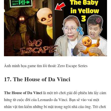
Ảnh minh họa game tìm lối thoát: Zero Escape Series
17. The House of Da Vinci
The House of Da Vinci
là một trò chơi giải đố phiêu lưu lấy cảm
hứng từ cuộc đời của Leonardo da Vinci. Bạn sẽ vào vai một
nhân vật tìm kiếm những bí mật trong ngôi nhà của ông. Trò chơi