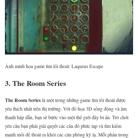
Ảnh minh họa game tìm lối thoát: Laqueus Escape
3. The Room Series
The Room Series
là một trong những game tìm lối thoát được
yêu thích nhất trên thị trường. Với đồ họa 3D sống động và âm
thanh hấp dẫn, bạn sẽ bước vào một thế giới đầy bí ẩn. Trò chơi
yêu cầu bạn phải giải quyết các câu đố phức tạp và tìm kiếm
manh mối để thoát ra khỏi các căn phòng kỳ lạ. Mỗi phần trong