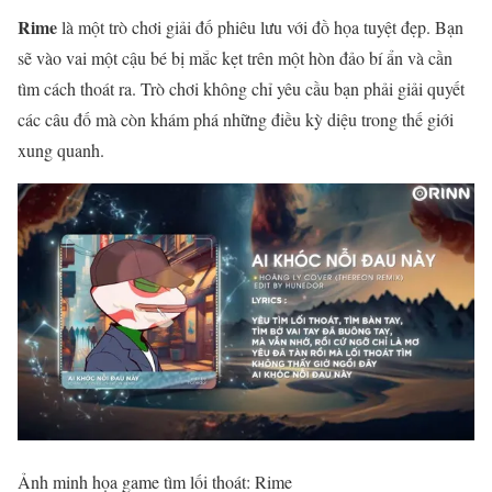
Rime
là một trò chơi giải đố phiêu lưu với đồ họa tuyệt đẹp. Bạn
sẽ vào vai một cậu bé bị mắc kẹt trên một hòn đảo bí ẩn và cần
tìm cách thoát ra. Trò chơi không chỉ yêu cầu bạn phải giải quyết
các câu đố mà còn khám phá những điều kỳ diệu trong thế giới
xung quanh.
Ảnh minh họa game tìm lối thoát: Rime