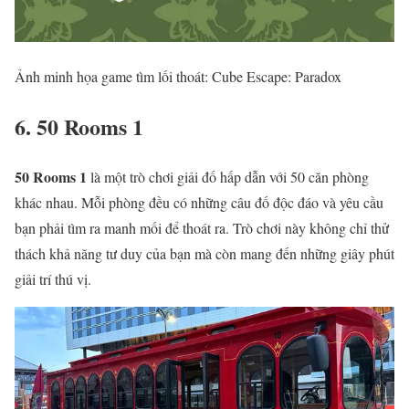
Ảnh minh họa game tìm lối thoát: Cube Escape: Paradox
6. 50 Rooms 1
50 Rooms 1
là một trò chơi giải đố hấp dẫn với 50 căn phòng
khác nhau. Mỗi phòng đều có những câu đố độc đáo và yêu cầu
bạn phải tìm ra manh mối để thoát ra. Trò chơi này không chỉ thử
thách khả năng tư duy của bạn mà còn mang đến những giây phút
giải trí thú vị.