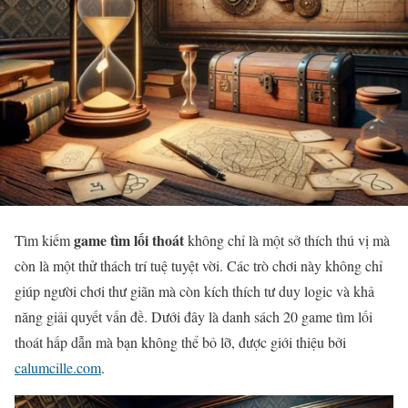
game tìm lối thoát
Tìm kiếm
không chỉ là một sở thích thú vị mà
còn là một thử thách trí tuệ tuyệt vời. Các trò chơi này không chỉ
giúp người chơi thư giãn mà còn kích thích tư duy logic và khả
năng giải quyết vấn đề. Dưới đây là danh sách 20 game tìm lối
thoát hấp dẫn mà bạn không thể bỏ lỡ, được giới thiệu bởi
calumcille.com
.