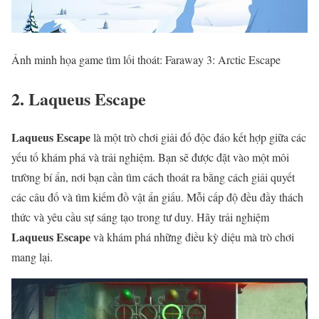
Ảnh minh họa game tìm lối thoát: Faraway 3: Arctic Escape
2. Laqueus Escape
Laqueus Escape
là một trò chơi giải đố độc đáo kết hợp giữa các
yếu tố khám phá và trải nghiệm. Bạn sẽ được đặt vào một môi
trường bí ẩn, nơi bạn cần tìm cách thoát ra bằng cách giải quyết
các câu đố và tìm kiếm đồ vật ẩn giấu. Mỗi cấp độ đều đầy thách
thức và yêu cầu sự sáng tạo trong tư duy. Hãy trải nghiệm
Laqueus Escape
và khám phá những điều kỳ diệu mà trò chơi
mang lại.