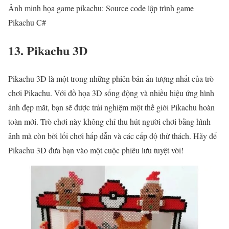
Ảnh minh họa game pikachu: Source code lập trình game
Pikachu C#
13. Pikachu 3D
Pikachu 3D là một trong những phiên bản ấn tượng nhất của trò
chơi Pikachu. Với đồ họa 3D sống động và nhiều hiệu ứng hình
ảnh đẹp mắt, bạn sẽ được trải nghiệm một thế giới Pikachu hoàn
toàn mới. Trò chơi này không chỉ thu hút người chơi bằng hình
ảnh mà còn bởi lối chơi hấp dẫn và các cấp độ thử thách. Hãy để
Pikachu 3D đưa bạn vào một cuộc phiêu lưu tuyệt vời!