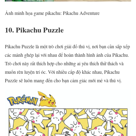
Ảnh minh họa game pikachu: Pikachu Adventure
10. Pikachu Puzzle
Pikachu Puzzle là một trò chơi giải đố thú vị, nơi bạn cần sắp xếp
các mảnh ghép lại với nhau để hoàn thành hình ảnh của Pikachu.
Trò chơi này rất thích hợp cho những ai yêu thích thử thách và
muốn rèn luyện trí óc. Với nhiều cấp độ khác nhau, Pikachu
Puzzle sẽ luôn mang đến cho bạn cảm giác mới mẻ và thú vị.