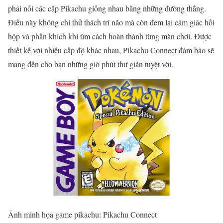
phải nối các cặp Pikachu giống nhau bằng những đường thẳng.
Điều này không chỉ thử thách trí não mà còn đem lại cảm giác hồi
hộp và phấn khích khi tìm cách hoàn thành từng màn chơi. Được
thiết kế với nhiều cấp độ khác nhau, Pikachu Connect đảm bảo sẽ
mang đến cho bạn những giờ phút thư giãn tuyệt vời.
Ảnh minh họa game pikachu: Pikachu Connect