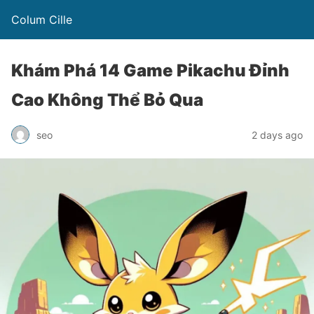
Colum Cille
Khám Phá 14 Game Pikachu Đỉnh
Cao Không Thể Bỏ Qua
seo
2 days ago