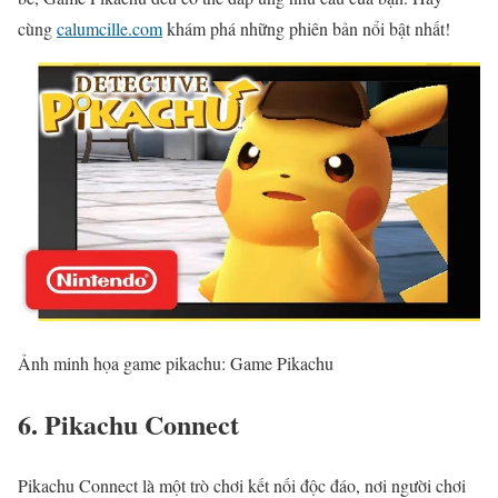
cùng
calumcille.com
khám phá những phiên bản nổi bật nhất!
Ảnh minh họa game pikachu: Game Pikachu
6. Pikachu Connect
Pikachu Connect là một trò chơi kết nối độc đáo, nơi người chơi