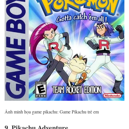
Ảnh minh họa game pikachu: Game Pikachu trẻ em
9. Pikachu Adventure