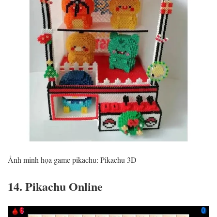
Ảnh minh họa game pikachu: Pikachu 3D
14. Pikachu Online