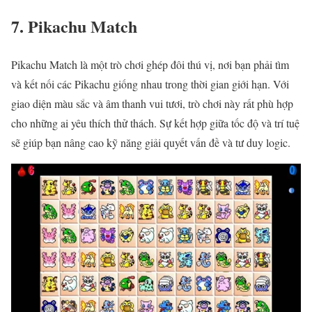
7. Pikachu Match
Pikachu Match là một trò chơi ghép đôi thú vị, nơi bạn phải tìm
và kết nối các Pikachu giống nhau trong thời gian giới hạn. Với
giao diện màu sắc và âm thanh vui tươi, trò chơi này rất phù hợp
cho những ai yêu thích thử thách. Sự kết hợp giữa tốc độ và trí tuệ
sẽ giúp bạn nâng cao kỹ năng giải quyết vấn đề và tư duy logic.