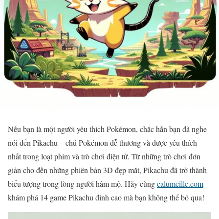
Nếu bạn là một người yêu thích Pokémon, chắc hẳn bạn đã nghe
nói đến Pikachu – chú Pokémon dễ thương và được yêu thích
nhất trong loạt phim và trò chơi điện tử. Từ những trò chơi đơn
giản cho đến những phiên bản 3D đẹp mắt, Pikachu đã trở thành
biểu tượng trong lòng người hâm mộ. Hãy cùng
calumcille.com
khám phá 14 game Pikachu đỉnh cao mà bạn không thể bỏ qua!