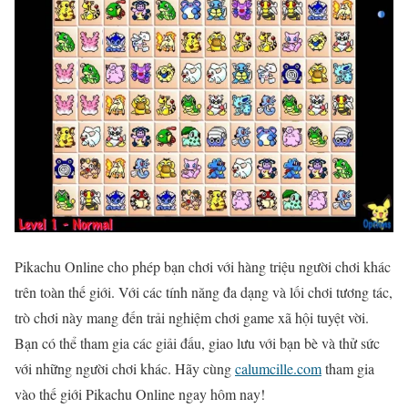
Pikachu Online cho phép bạn chơi với hàng triệu người chơi khác
trên toàn thế giới. Với các tính năng đa dạng và lối chơi tương tác,
trò chơi này mang đến trải nghiệm chơi game xã hội tuyệt vời.
Bạn có thể tham gia các giải đấu, giao lưu với bạn bè và thử sức
với những người chơi khác. Hãy cùng
calumcille.com
tham gia
vào thế giới Pikachu Online ngay hôm nay!