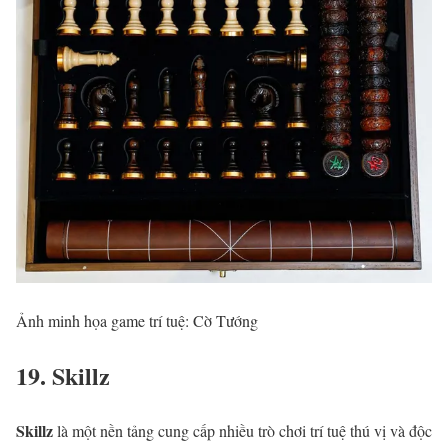
Ảnh minh họa game trí tuệ: Cờ Tướng
19. Skillz
Skillz
là một nền tảng cung cấp nhiều trò chơi trí tuệ thú vị và độc