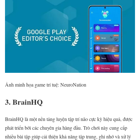
Ảnh minh họa game trí tuệ: NeuroNation
3. BrainHQ
BrainHQ là một nền tảng luyện tập trí não cực kỳ hiệu quả, được
phát triển bởi các chuyên gia hàng đầu. Trò chơi này cung cấp
nhiều bài tập giúp cải thiện khả năng tập trung, ghi nhớ và xử lý