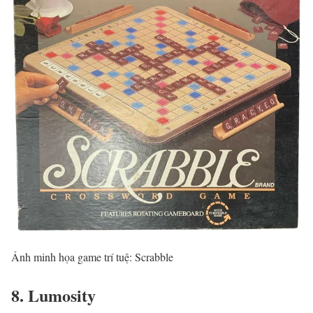
Ảnh minh họa game trí tuệ: Scrabble
8. Lumosity