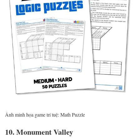
Ảnh minh họa game trí tuệ: Math Puzzle
10. Monument Valley