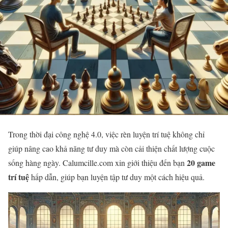
Trong thời đại công nghệ 4.0, việc rèn luyện trí tuệ không chỉ
giúp nâng cao khả năng tư duy mà còn cải thiện chất lượng cuộc
20 game
sống hàng ngày. Calumcille.com xin giới thiệu đến bạn
trí tuệ
hấp dẫn, giúp bạn luyện tập tư duy một cách hiệu quả.