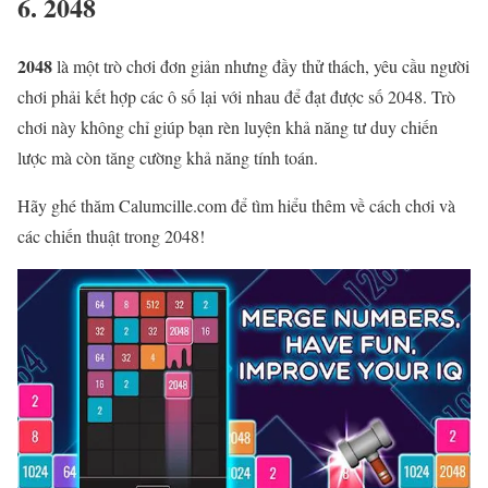
6. 2048
2048
là một trò chơi đơn giản nhưng đầy thử thách, yêu cầu người
chơi phải kết hợp các ô số lại với nhau để đạt được số 2048. Trò
chơi này không chỉ giúp bạn rèn luyện khả năng tư duy chiến
lược mà còn tăng cường khả năng tính toán.
Hãy ghé thăm Calumcille.com để tìm hiểu thêm về cách chơi và
các chiến thuật trong 2048!