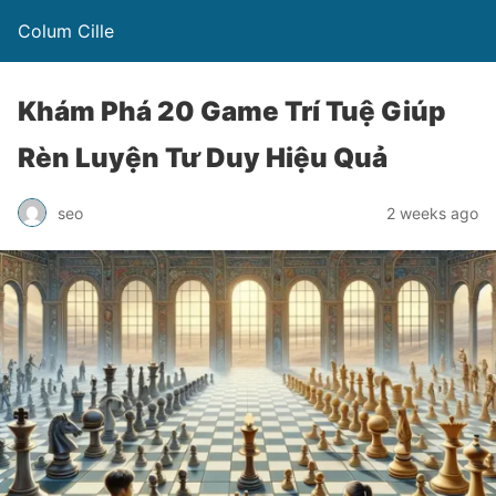
Colum Cille
Khám Phá 20 Game Trí Tuệ Giúp
Rèn Luyện Tư Duy Hiệu Quả
seo
2 weeks ago