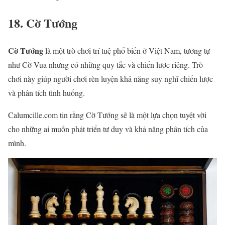
18. Cờ Tướng
Cờ Tướng
là một trò chơi trí tuệ phổ biến ở Việt Nam, tương tự
như Cờ Vua nhưng có những quy tắc và chiến lược riêng. Trò
chơi này giúp người chơi rèn luyện khả năng suy nghĩ chiến lược
và phân tích tình huống.
Calumcille.com tin rằng Cờ Tướng sẽ là một lựa chọn tuyệt vời
cho những ai muốn phát triển tư duy và khả năng phân tích của
mình.