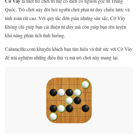
Cờ Vây
là một trò chơi trí tuệ cổ điển có nguồn gốc từ Trung
Quốc. Trò chơi này đòi hỏi người chơi phải tư duy chiến lược và
tính toán rất cao. Với quy tắc đơn giản nhưng sâu sắc, Cờ Vây
không chỉ giúp bạn cải thiện tư duy mà còn giúp bạn rèn luyện
khả năng phân tích tình huống.
Calumcille.com khuyến khích bạn tìm hiểu và thử sức với Cờ Vây
để trải nghiệm những điều thú vị mà trò chơi này mang lại.