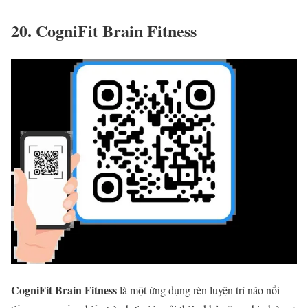
20. CogniFit Brain Fitness
CogniFit Brain Fitness
là một ứng dụng rèn luyện trí não nổi