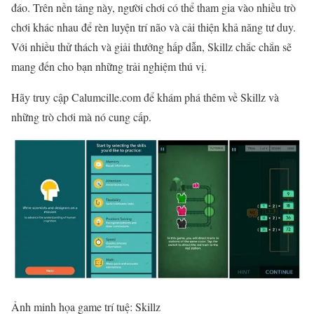
đáo. Trên nền tảng này, người chơi có thể tham gia vào nhiều trò
chơi khác nhau để rèn luyện trí não và cải thiện khả năng tư duy.
Với nhiều thử thách và giải thưởng hấp dẫn, Skillz chắc chắn sẽ
mang đến cho bạn những trải nghiệm thú vị.
Hãy truy cập Calumcille.com để khám phá thêm về Skillz và
những trò chơi mà nó cung cấp.
Ảnh minh họa game trí tuệ: Skillz