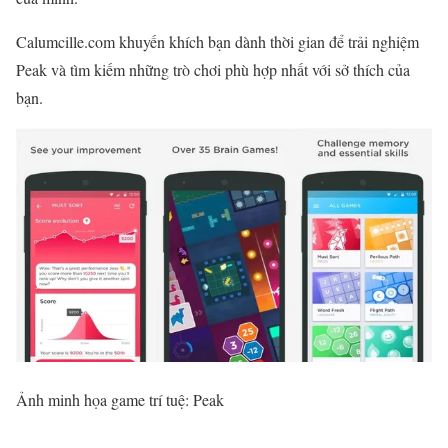
Calumcille.com khuyến khích bạn dành thời gian để trải nghiệm
Peak và tìm kiếm những trò chơi phù hợp nhất với sở thích của
bạn.
Ảnh minh họa game trí tuệ: Peak