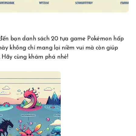
iệu đến bạn danh sách 20 tựa game Pokémon hấp
ày không chỉ mang lại niềm vui mà còn giúp
n. Hãy cùng khám phá nhé!