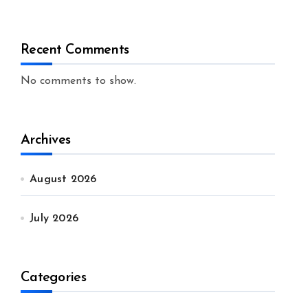
Recent Comments
No comments to show.
Archives
August 2026
July 2026
Categories