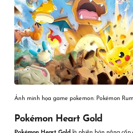
Ảnh minh họa game pokemon: Pokémon Rum
Pokémon Heart Gold
Pokémon Heart Gold
là phiên bản nâng cấp 