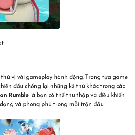
et
thú vị với gameplay hành động. Trong tựa game
hiến đấu chống lại những kẻ thù khác trong các
on Rumble
là bạn có thể thu thập và điều khiển
 dạng và phong phú trong mỗi trận đấu.