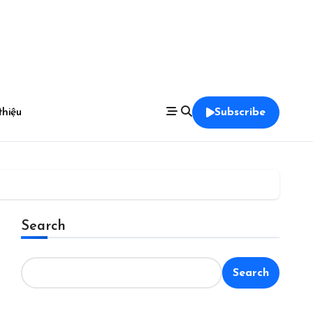
thiệu
Subscribe
Search
Search