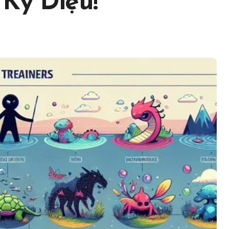
 Kỳ Diệu!