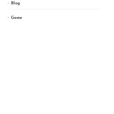
Blog
Game