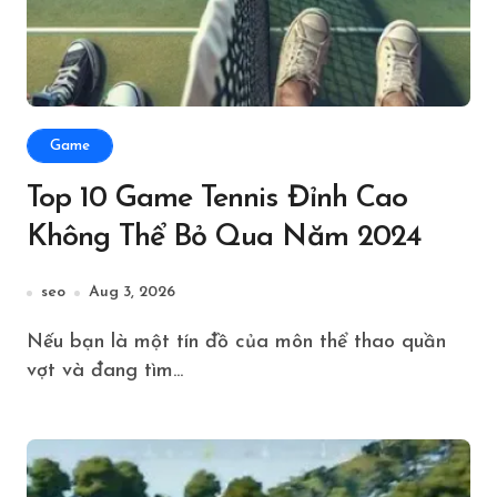
Game
Top 10 Game Tennis Đỉnh Cao
Không Thể Bỏ Qua Năm 2024
seo
Aug 3, 2026
Nếu bạn là một tín đồ của môn thể thao quần
vợt và đang tìm...