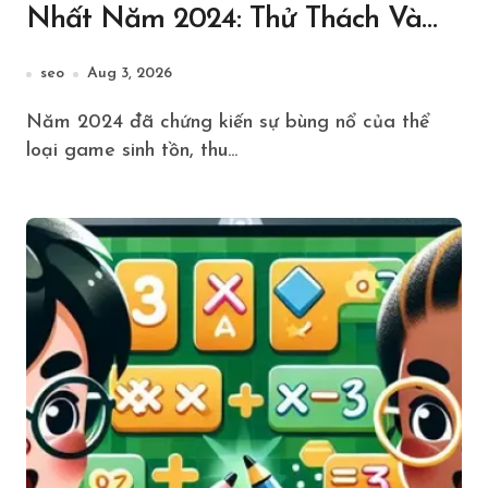
Nhất Năm 2024: Thử Thách Và
Kịch Tính
seo
Aug 3, 2026
Năm 2024 đã chứng kiến sự bùng nổ của thể
loại game sinh tồn, thu...