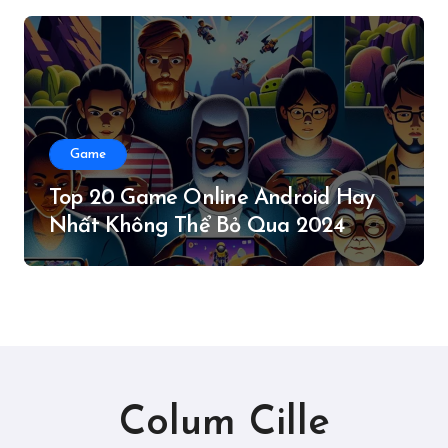
Game
Top 20 Game Online Android Hay
Nhất Không Thể Bỏ Qua 2024
Colum Cille