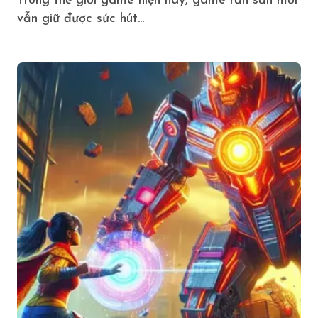
Trong thế giới game hiện nay, game rắn săn mồi
vẫn giữ được sức hút...