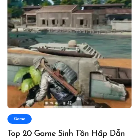
Game
Top 20 Game Sinh Tồn Hấp Dẫn