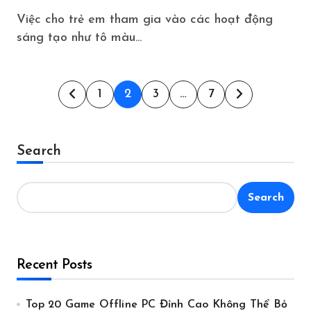
Việc cho trẻ em tham gia vào các hoạt động
sáng tạo như tô màu...
Posts
1
2
3
…
7
pagination
Search
Search
Recent Posts
Top 20 Game Offline PC Đỉnh Cao Không Thể Bỏ