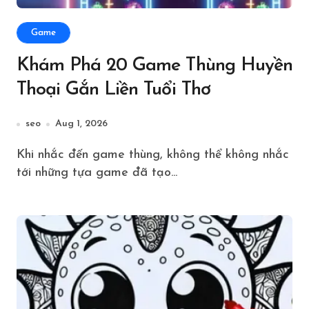
Game
Khám Phá 20 Game Thùng Huyền
Thoại Gắn Liền Tuổi Thơ
seo
Aug 1, 2026
Khi nhắc đến game thùng, không thể không nhắc
tới những tựa game đã tạo...