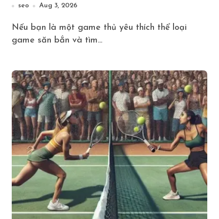
seo
Aug 3, 2026
Nếu bạn là một game thủ yêu thích thể loại
game săn bắn và tìm...