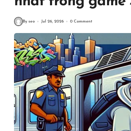
nhất trong game 
By seo
Jul 26, 2026
0 Comment