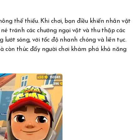
ông thể thiếu. Khi chơi, bạn điều khiển nhân vật
 né tránh các chướng ngại vật và thu thập các
lướt sóng, với tốc độ nhanh chóng và liên tục.
mà còn thúc đẩy người chơi khám phá khả năng