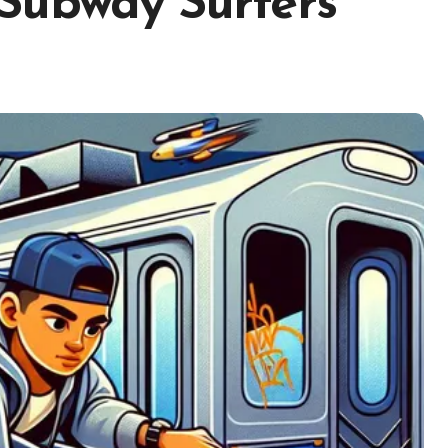
Subway Surfers