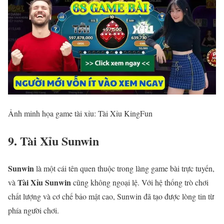
Ảnh minh họa game tài xỉu: Tài Xỉu KingFun
9.
Tài Xỉu Sunwin
Sunwin
là một cái tên quen thuộc trong làng game bài trực tuyến,
Tài Xỉu Sunwin
và
cũng không ngoại lệ. Với hệ thống trò chơi
chất lượng và cơ chế bảo mật cao, Sunwin đã tạo được lòng tin từ
phía người chơi.