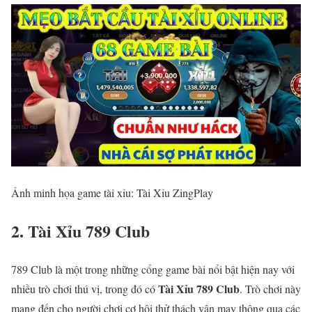
Ảnh minh họa game tài xỉu: Tài Xỉu ZingPlay
2.
Tài Xỉu 789 Club
789 Club là một trong những cổng game bài nổi bật hiện nay với
Tài Xỉu 789 Club
nhiều trò chơi thú vị, trong đó có
. Trò chơi này
mang đến cho người chơi cơ hội thử thách vận may thông qua các