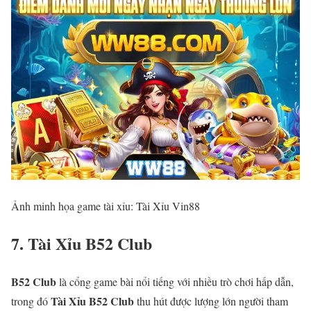
Ảnh minh họa game tài xỉu: Tài Xỉu Vin88
7.
Tài Xỉu B52 Club
B52 Club
là cổng game bài nổi tiếng với nhiều trò chơi hấp dẫn,
Tài Xỉu B52 Club
trong đó
thu hút được lượng lớn người tham