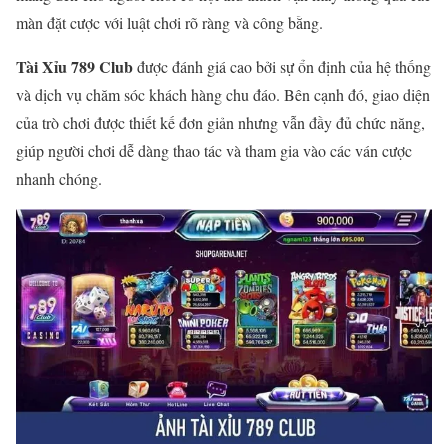
màn đặt cược với luật chơi rõ ràng và công bằng.
Tài Xỉu 789 Club
được đánh giá cao bởi sự ổn định của hệ thống
và dịch vụ chăm sóc khách hàng chu đáo. Bên cạnh đó, giao diện
của trò chơi được thiết kế đơn giản nhưng vẫn đầy đủ chức năng,
giúp người chơi dễ dàng thao tác và tham gia vào các ván cược
nhanh chóng.