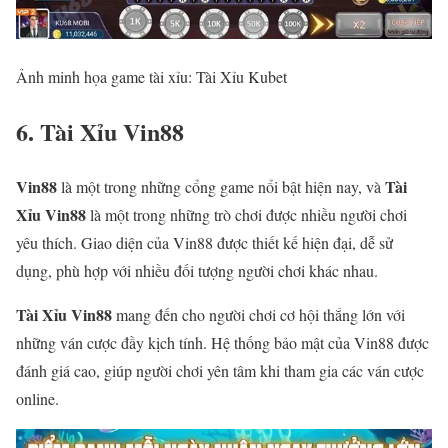
Ảnh minh họa game tài xỉu: Tài Xỉu Kubet
6.
Tài Xỉu Vin88
Vin88
Tài
là một trong những cổng game nổi bật hiện nay, và
Xỉu Vin88
là một trong những trò chơi được nhiều người chơi
yêu thích. Giao diện của Vin88 được thiết kế hiện đại, dễ sử
dụng, phù hợp với nhiều đối tượng người chơi khác nhau.
Tài Xỉu Vin88
mang đến cho người chơi cơ hội thắng lớn với
những ván cược đầy kịch tính. Hệ thống bảo mật của Vin88 được
đánh giá cao, giúp người chơi yên tâm khi tham gia các ván cược
online.