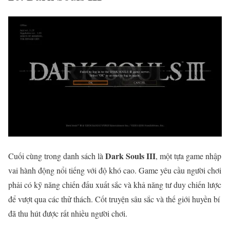
Dark Souls III
Cuối cùng trong danh sách là
, một tựa game nhập
vai hành động nổi tiếng với độ khó cao. Game yêu cầu người chơi
phải có kỹ năng chiến đấu xuất sắc và khả năng tư duy chiến lược
để vượt qua các thử thách. Cốt truyện sâu sắc và thế giới huyền bí
đã thu hút được rất nhiều người chơi.