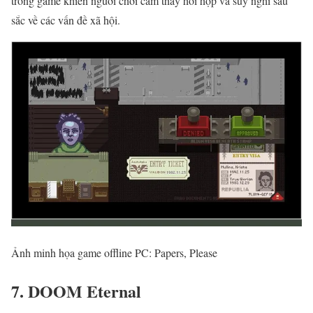
trong game khiến người chơi cảm thấy hồi hộp và suy nghĩ sâu
sắc về các vấn đề xã hội.
Ảnh minh họa game offline PC: Papers, Please
7. DOOM Eternal