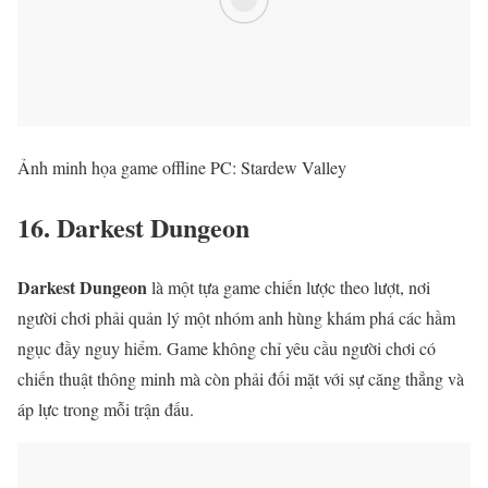
Ảnh minh họa game offline PC: Stardew Valley
16. Darkest Dungeon
Darkest Dungeon
là một tựa game chiến lược theo lượt, nơi
người chơi phải quản lý một nhóm anh hùng khám phá các hầm
ngục đầy nguy hiểm. Game không chỉ yêu cầu người chơi có
chiến thuật thông minh mà còn phải đối mặt với sự căng thẳng và
áp lực trong mỗi trận đấu.