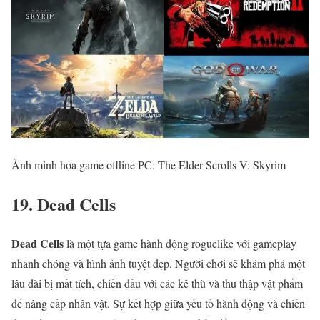
Ảnh minh họa game offline PC: The Elder Scrolls V: Skyrim
19. Dead Cells
Dead Cells
là một tựa game hành động roguelike với gameplay
nhanh chóng và hình ảnh tuyệt đẹp. Người chơi sẽ khám phá một
lâu đài bị mất tích, chiến đấu với các kẻ thù và thu thập vật phẩm
để nâng cấp nhân vật. Sự kết hợp giữa yếu tố hành động và chiến