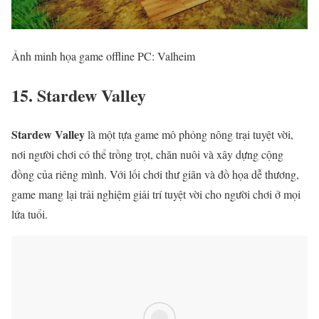
Ảnh minh họa game offline PC: Valheim
15. Stardew Valley
Stardew Valley
là một tựa game mô phỏng nông trại tuyệt vời,
nơi người chơi có thể trồng trọt, chăn nuôi và xây dựng cộng
đồng của riêng mình. Với lối chơi thư giãn và đồ họa dễ thương,
game mang lại trải nghiệm giải trí tuyệt vời cho người chơi ở mọi
lứa tuổi.