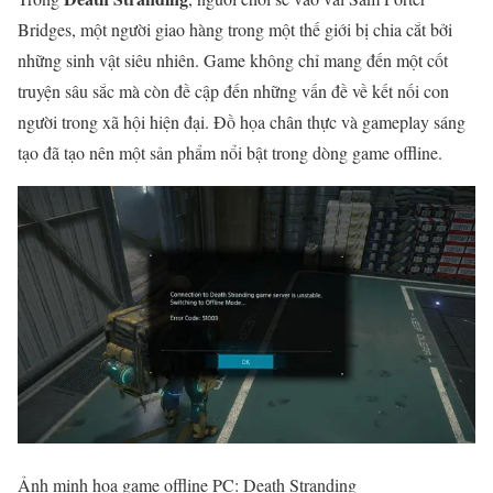
Bridges, một người giao hàng trong một thế giới bị chia cắt bởi
những sinh vật siêu nhiên. Game không chỉ mang đến một cốt
truyện sâu sắc mà còn đề cập đến những vấn đề về kết nối con
người trong xã hội hiện đại. Đồ họa chân thực và gameplay sáng
tạo đã tạo nên một sản phẩm nổi bật trong dòng game offline.
Ảnh minh họa game offline PC: Death Stranding