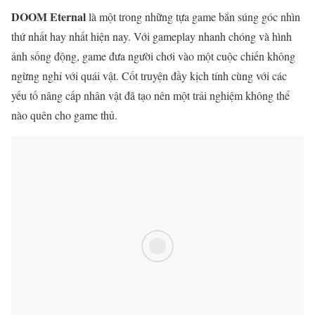
DOOM Eternal
là một trong những tựa game bắn súng góc nhìn
thứ nhất hay nhất hiện nay. Với gameplay nhanh chóng và hình
ảnh sống động, game đưa người chơi vào một cuộc chiến không
ngừng nghỉ với quái vật. Cốt truyện đầy kịch tính cùng với các
yếu tố nâng cấp nhân vật đã tạo nên một trải nghiệm không thể
nào quên cho game thủ.