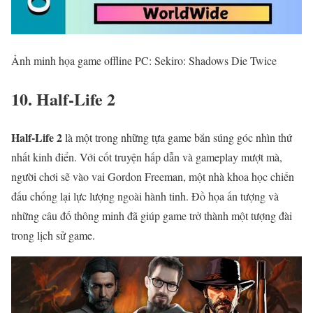
Ảnh minh họa game offline PC: Sekiro: Shadows Die Twice
10. Half-Life 2
Half-Life 2
là một trong những tựa game bắn súng góc nhìn thứ
nhất kinh điển. Với cốt truyện hấp dẫn và gameplay mượt mà,
người chơi sẽ vào vai Gordon Freeman, một nhà khoa học chiến
đấu chống lại lực lượng ngoài hành tinh. Đồ họa ấn tượng và
những câu đố thông minh đã giúp game trở thành một tượng đài
trong lịch sử game.