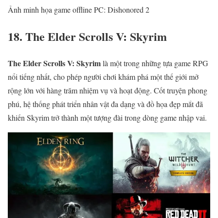
Ảnh minh họa game offline PC: Dishonored 2
18. The Elder Scrolls V: Skyrim
The Elder Scrolls V: Skyrim
là một trong những tựa game RPG
nổi tiếng nhất, cho phép người chơi khám phá một thế giới mở
rộng lớn với hàng trăm nhiệm vụ và hoạt động. Cốt truyện phong
phú, hệ thống phát triển nhân vật đa dạng và đồ họa đẹp mắt đã
khiến Skyrim trở thành một tượng đài trong dòng game nhập vai.