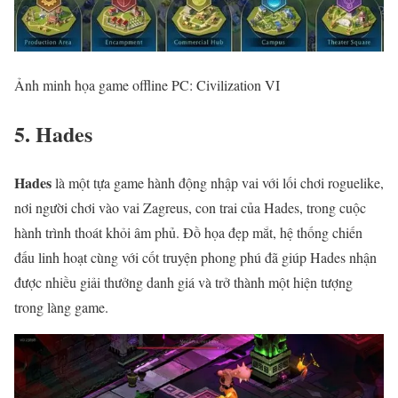
Ảnh minh họa game offline PC: Civilization VI
5. Hades
Hades
là một tựa game hành động nhập vai với lối chơi roguelike,
nơi người chơi vào vai Zagreus, con trai của Hades, trong cuộc
hành trình thoát khỏi âm phủ. Đồ họa đẹp mắt, hệ thống chiến
đấu linh hoạt cùng với cốt truyện phong phú đã giúp Hades nhận
được nhiều giải thưởng danh giá và trở thành một hiện tượng
trong làng game.