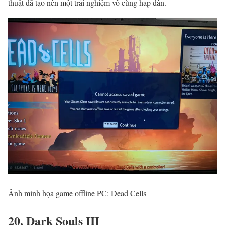
thuật đã tạo nên một trải nghiệm vô cùng hấp dẫn.
Ảnh minh họa game offline PC: Dead Cells
20. Dark Souls III