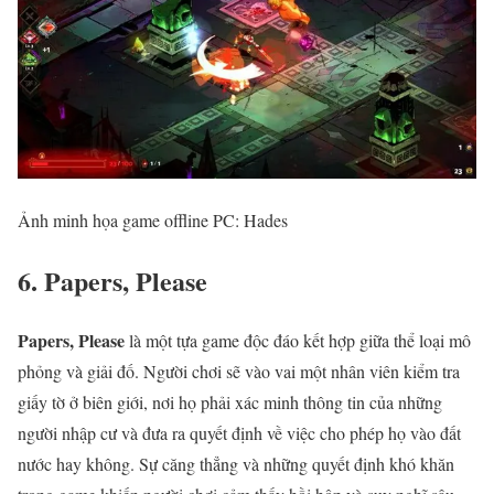
Ảnh minh họa game offline PC: Hades
6. Papers, Please
Papers, Please
là một tựa game độc đáo kết hợp giữa thể loại mô
phỏng và giải đố. Người chơi sẽ vào vai một nhân viên kiểm tra
giấy tờ ở biên giới, nơi họ phải xác minh thông tin của những
người nhập cư và đưa ra quyết định về việc cho phép họ vào đất
nước hay không. Sự căng thẳng và những quyết định khó khăn