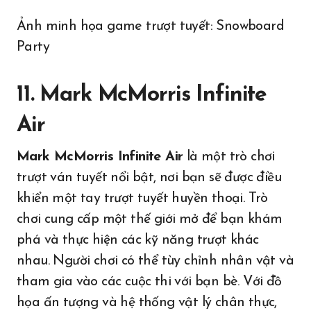
Ảnh minh họa game trượt tuyết: Snowboard
Party
11. Mark McMorris Infinite
Air
Mark McMorris Infinite Air
là một trò chơi
trượt ván tuyết nổi bật, nơi bạn sẽ được điều
khiển một tay trượt tuyết huyền thoại. Trò
chơi cung cấp một thế giới mở để bạn khám
phá và thực hiện các kỹ năng trượt khác
nhau. Người chơi có thể tùy chỉnh nhân vật và
tham gia vào các cuộc thi với bạn bè. Với đồ
họa ấn tượng và hệ thống vật lý chân thực,