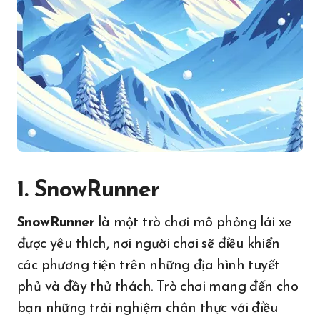
1. SnowRunner
SnowRunner
là một trò chơi mô phỏng lái xe
được yêu thích, nơi người chơi sẽ điều khiển
các phương tiện trên những địa hình tuyết
phủ và đầy thử thách. Trò chơi mang đến cho
bạn những trải nghiệm chân thực với điều