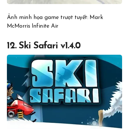
Ảnh minh họa game trượt tuyết: Mark
McMorris Infinite Air
12. Ski Safari v1.4.0