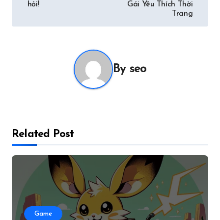
hỏi!
Gái Yêu Thích Thời
Trang
By
seo
Related Post
Game