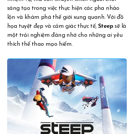
sáng tạo trong việc thực hiện các pha nhào
lộn và khám phá thế giới xung quanh. Với đồ
họa tuyệt đẹp và cảm giác thực tế,
Steep
sẽ là
một trải nghiệm đáng nhớ cho những ai yêu
thích thể thao mạo hiểm.