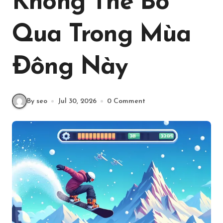
Không Thể Bỏ
Qua Trong Mùa
Đông Này
By seo
Jul 30, 2026
0 Comment