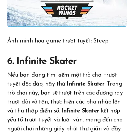
Ảnh minh họa game trượt tuyết: Steep
6. Infinite Skater
Nếu bạn đang tìm kiếm một trò chơi trượt
tuyết độc đáo, hãy thử
Infinite Skater
. Trong
trò chơi này, bạn sẽ trượt trên các đường ray
trượt dài vô tận, thực hiện các pha nhào lộn
và thu thập điểm số.
Infinite Skater
kết hợp
yếu tố trượt tuyết và lướt ván, mang đến cho
người chơi những giây phút thư giãn và đầy