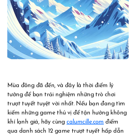
Mùa đông đã đến, và đây là thời điểm lý
tưởng để bạn trải nghiệm những trò chơi
trượt tuyết tuyệt vời nhất. Nếu bạn đang tìm
kiếm những game thú vị để tận hưởng không
khí lạnh giá, hãy cùng
calumcille.com
điểm
qua danh sách 12 game trượt tuyết hấp dẫn