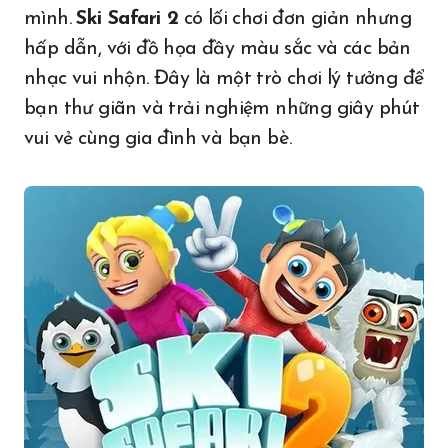
mình.
Ski Safari 2
có lối chơi đơn giản nhưng
hấp dẫn, với đồ họa đầy màu sắc và các bản
nhạc vui nhộn. Đây là một trò chơi lý tưởng để
bạn thư giãn và trải nghiệm những giây phút
vui vẻ cùng gia đình và bạn bè.