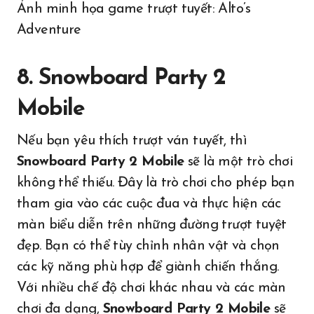
Ảnh minh họa game trượt tuyết: Alto’s
Adventure
8. Snowboard Party 2
Mobile
Nếu bạn yêu thích trượt ván tuyết, thì
Snowboard Party 2 Mobile
sẽ là một trò chơi
không thể thiếu. Đây là trò chơi cho phép bạn
tham gia vào các cuộc đua và thực hiện các
màn biểu diễn trên những đường trượt tuyệt
đẹp. Bạn có thể tùy chỉnh nhân vật và chọn
các kỹ năng phù hợp để giành chiến thắng.
Với nhiều chế độ chơi khác nhau và các màn
chơi đa dạng,
Snowboard Party 2 Mobile
sẽ