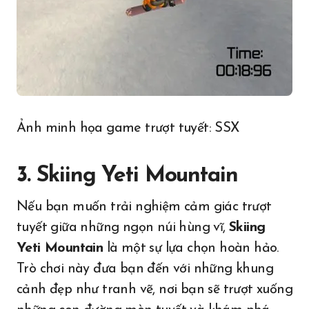
Ảnh minh họa game trượt tuyết: SSX
3. Skiing Yeti Mountain
Nếu bạn muốn trải nghiệm cảm giác trượt
tuyết giữa những ngọn núi hùng vĩ,
Skiing
Yeti Mountain
là một sự lựa chọn hoàn hảo.
Trò chơi này đưa bạn đến với những khung
cảnh đẹp như tranh vẽ, nơi bạn sẽ trượt xuống