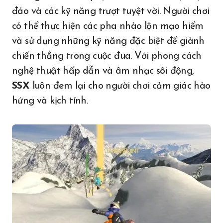
đáo và các kỹ năng trượt tuyệt vời. Người chơi
có thể thực hiện các pha nhào lộn mạo hiểm
và sử dụng những kỹ năng đặc biệt để giành
chiến thắng trong cuộc đua. Với phong cách
nghệ thuật hấp dẫn và âm nhạc sôi động,
SSX
luôn đem lại cho người chơi cảm giác hào
hứng và kịch tính.