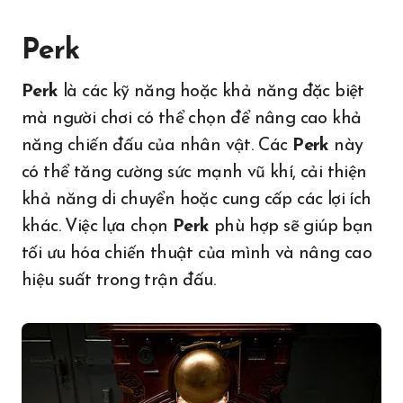
Perk
Perk
là các kỹ năng hoặc khả năng đặc biệt
mà người chơi có thể chọn để nâng cao khả
năng chiến đấu của nhân vật. Các
Perk
này
có thể tăng cường sức mạnh vũ khí, cải thiện
khả năng di chuyển hoặc cung cấp các lợi ích
khác. Việc lựa chọn
Perk
phù hợp sẽ giúp bạn
tối ưu hóa chiến thuật của mình và nâng cao
hiệu suất trong trận đấu.