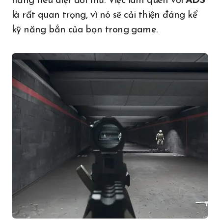
năng tiêu diệt đối thủ. Việc làm quen với
ADS
là rất quan trọng, vì nó sẽ cải thiện đáng kể
kỹ năng bắn của bạn trong game.