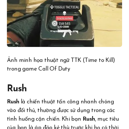
Ảnh minh họa thuật ngữ TTK (Time to Kill)
trong game Call Of Duty
Rush
Rush
là chiến thuật tấn công nhanh chóng
vào đối thủ, thường được sử dụng trong các
tình huống cận chiến. Khi bạn
Rush
, mục tiêu
của bạn là áp đảo kẻ thù trước khi họ có thời