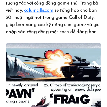
tương tác với cộng đồng game thủ. Trong bài
viết này,
calumcille.com
sẽ tổng hợp cho bạn
20 thuật ngữ hot trong game Call of Duty,
giúp bạn nâng cao kỹ năng chơi game và gia
nhập vào cộng đồng một cách dễ dàng hơn.