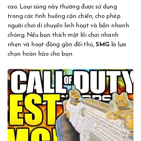
cao. Loại súng này thường được sử dụng
trong các tình huống cận chiến, cho phép
người chơi di chuyển linh hoạt và bắn nhanh
chóng. Nếu bạn thích một lối chơi nhanh
nhẹn và hoạt động gần đối thủ,
SMG
là lựa
chọn hoàn hảo cho bạn.