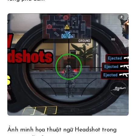
Ảnh minh họa thuật ngữ Headshot trong