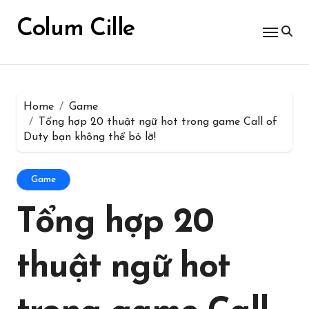
Skip
for:
to
Colum Cille
content
Home
Game
Tổng hợp 20 thuật ngữ hot trong game Call of
Duty bạn không thể bỏ lỡ!
Game
Tổng hợp 20
thuật ngữ hot