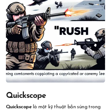
Quickscope
Quickscope
là một kỹ thuật bắn súng trong