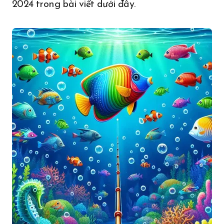
2024 trong bài viết dưới đây.