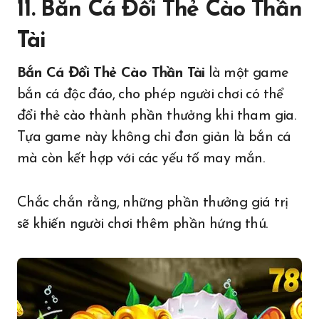
11. Bắn Cá Đổi Thẻ Cào Thần
Tài
Bắn Cá Đổi Thẻ Cào Thần Tài
là một game
bắn cá độc đáo, cho phép người chơi có thể
đổi thẻ cào thành phần thưởng khi tham gia.
Tựa game này không chỉ đơn giản là bắn cá
mà còn kết hợp với các yếu tố may mắn.
Chắc chắn rằng, những phần thưởng giá trị
sẽ khiến người chơi thêm phần hứng thú.