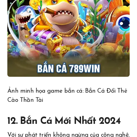
Ảnh minh họa game bắn cá: Bắn Cá Đổi Thẻ
Cào Thần Tài
12. Bắn Cá Mới Nhất 2024
Với sự phát triển không ngừng của công nghệ,