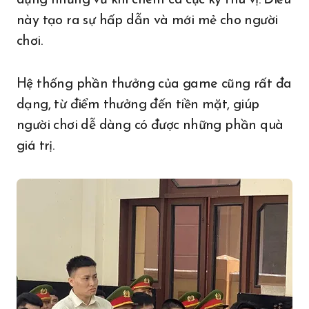
dụng những vũ khí chém cá cực kỳ thú vị. Điều
này tạo ra sự hấp dẫn và mới mẻ cho người
chơi.
Hệ thống phần thưởng của game cũng rất đa
dạng, từ điểm thưởng đến tiền mặt, giúp
người chơi dễ dàng có được những phần quà
giá trị.