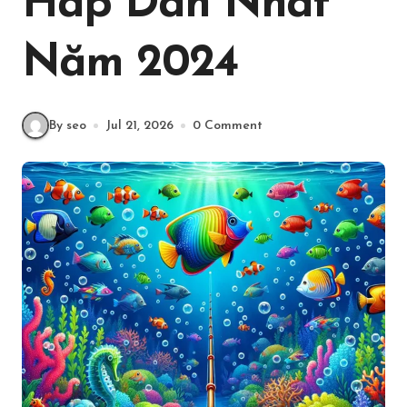
Hấp Dẫn Nhất
Năm 2024
By seo
Jul 21, 2026
0 Comment