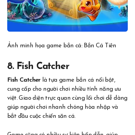
Ảnh minh họa game bắn cá: Bắn Cá Tiên
8. Fish Catcher
Fish Catcher
là tựa game bắn cá nổi bật,
cung cấp cho người chơi nhiều tính năng ưu
việt. Giao diện trực quan cùng lối chơi dễ dàng
giúp người chơi nhanh chóng hòa nhập và
bắt đầu cuộc chiến săn cá.