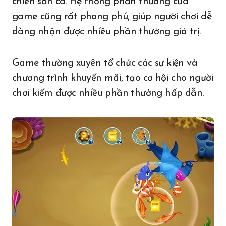
chiến săn cá. Hệ thống phần thưởng của
game cũng rất phong phú, giúp người chơi dễ
dàng nhận được nhiều phần thưởng giá trị.
Game thường xuyên tổ chức các sự kiện và
chương trình khuyến mãi, tạo cơ hội cho người
chơi kiếm được nhiều phần thưởng hấp dẫn.