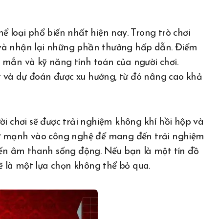
ể loại phổ biến nhất hiện nay. Trong trò chơi
ớn và nhận lại những phần thưởng hấp dẫn. Điểm
 mắn và kỹ năng tính toán của người chơi.
 và dự đoán được xu hướng, từ đó nâng cao khả
ời chơi sẽ được trải nghiệm không khí hồi hộp và
 tư mạnh vào công nghệ để mang đến trải nghiệm
 đến âm thanh sống động. Nếu bạn là một tín đồ
sẽ là một lựa chọn không thể bỏ qua.