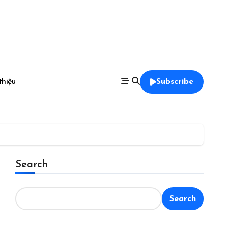
thiệu
Subscribe
Search
Search