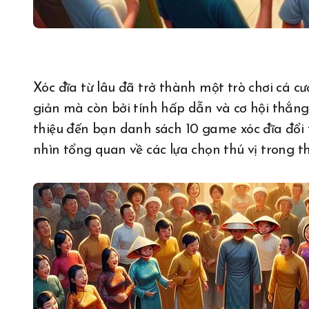
Xóc đĩa từ lâu đã trở thành một trò chơi cá cư
giản mà còn bởi tính hấp dẫn và cơ hội thắn
thiệu đến bạn danh sách 10 game xóc đĩa đổi
nhìn tổng quan về các lựa chọn thú vị trong t