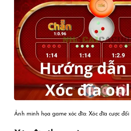
Ảnh minh họa game xóc đĩa: Xóc đĩa cược đổi