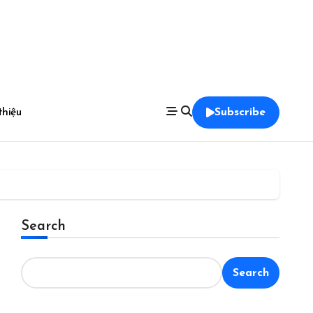
thiệu
Subscribe
Search
Search