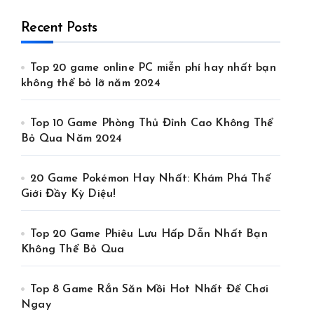
Recent Posts
Top 20 game online PC miễn phí hay nhất bạn
không thể bỏ lỡ năm 2024
Top 10 Game Phòng Thủ Đỉnh Cao Không Thể
Bỏ Qua Năm 2024
20 Game Pokémon Hay Nhất: Khám Phá Thế
Giới Đầy Kỳ Diệu!
Top 20 Game Phiêu Lưu Hấp Dẫn Nhất Bạn
Không Thể Bỏ Qua
Top 8 Game Rắn Săn Mồi Hot Nhất Để Chơi
Ngay