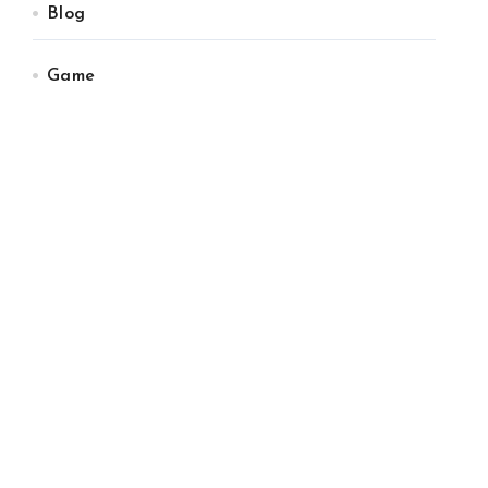
Blog
Game