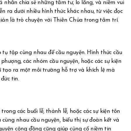
á nhân chia sẻ những tâm tư, lo lắng, và niềm vui
n ra dưới nhiều hình thức khác nhau, từ việc đọc
giản là trò chuyện với Thiên Chúa trong tâm trí.
o tụ tập cùng nhau để cầu nguyện. Hình thức cầu
 phượng, các nhóm cầu nguyện, hoặc các sự kiện
 tạo ra một môi trường hỗ trợ và khích lệ mà
đức tin.
ong các buổi lễ, thánh lễ, hoặc các sự kiện tôn
u cùng nhau cầu nguyện, biểu thị sự đoàn kết và
uyện cộng đồng cũng giúp củng cố niềm tin