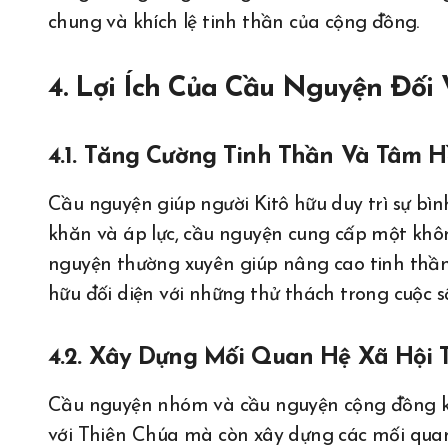
chung và khích lệ tinh thần của cộng đồng.
4. Lợi Ích Của Cầu Nguyện Đối 
4.1. Tăng Cường Tinh Thần Và Tâm 
Cầu nguyện giúp người Kitô hữu duy trì sự bìn
khăn và áp lực, cầu nguyện cung cấp một không
nguyện thường xuyên giúp nâng cao tinh thần 
hữu đối diện với những thử thách trong cuộc
4.2. Xây Dựng Mối Quan Hệ Xã Hội 
Cầu nguyện nhóm và cầu nguyện cộng đồng k
với Thiên Chúa mà còn xây dựng các mối quan 