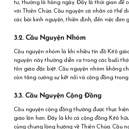
tư, thường là hàng ngày. Đây là thời gian để c
với Thiên Chúa. Cầu nguyện cá nhân có thể diễ
các bài kinh nguyện, thiền định, đến việc đơn 
3.2. Cầu Nguyện Nhóm
Cầu nguyện nhóm là khi nhiều tín đồ Kitô giá
nguyện này thường diễn ra trong các buổi thờ
tôn giáo đặc biệt. Cầu nguyện nhóm không chỉ
còn tăng cường sự kết nối và cộng đồng trong 
3.3. Cầu Nguyện Cộng Đồng
Cầu nguyện cộng đồng thường được thực hiện tr
giáo lớn hơn. Đây là khi cả cộng đồng Kitô hữ
cùng chung lòng hướng về Thiên Chúa. Cầu ng