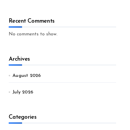
Recent Comments
No comments to show.
Archives
August 2026
July 2026
Categories