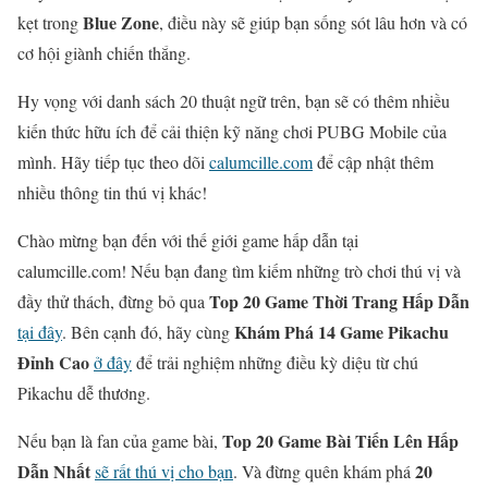
Blue Zone
kẹt trong
, điều này sẽ giúp bạn sống sót lâu hơn và có
cơ hội giành chiến thắng.
Hy vọng với danh sách 20 thuật ngữ trên, bạn sẽ có thêm nhiều
kiến thức hữu ích để cải thiện kỹ năng chơi PUBG Mobile của
mình. Hãy tiếp tục theo dõi
calumcille.com
để cập nhật thêm
nhiều thông tin thú vị khác!
Chào mừng bạn đến với thế giới game hấp dẫn tại
calumcille.com! Nếu bạn đang tìm kiếm những trò chơi thú vị và
Top 20 Game Thời Trang Hấp Dẫn
đầy thử thách, đừng bỏ qua
Khám Phá 14 Game Pikachu
tại đây
. Bên cạnh đó, hãy cùng
Đỉnh Cao
ở đây
để trải nghiệm những điều kỳ diệu từ chú
Pikachu dễ thương.
Top 20 Game Bài Tiến Lên Hấp
Nếu bạn là fan của game bài,
Dẫn Nhất
20
sẽ rất thú vị cho bạn
. Và đừng quên khám phá