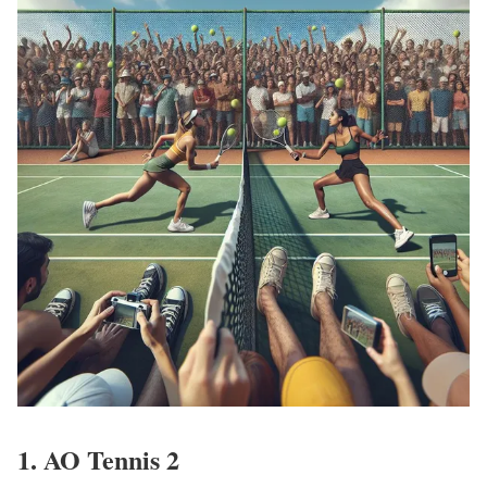
1. AO Tennis 2