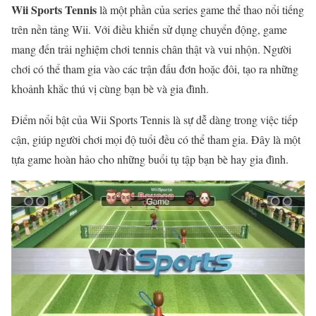
Wii Sports Tennis
là một phần của series game thể thao nổi tiếng
trên nền tảng Wii. Với điều khiển sử dụng chuyển động, game
mang đến trải nghiệm chơi tennis chân thật và vui nhộn. Người
chơi có thể tham gia vào các trận đấu đơn hoặc đôi, tạo ra những
khoảnh khắc thú vị cùng bạn bè và gia đình.
Điểm nổi bật của Wii Sports Tennis là sự dễ dàng trong việc tiếp
cận, giúp người chơi mọi độ tuổi đều có thể tham gia. Đây là một
tựa game hoàn hảo cho những buổi tụ tập bạn bè hay gia đình.