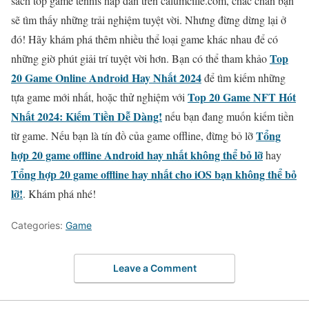
sách top game tennis hấp dẫn trên calumcille.com, chắc chắn bạn
sẽ tìm thấy những trải nghiệm tuyệt vời. Nhưng đừng dừng lại ở
đó! Hãy khám phá thêm nhiều thể loại game khác nhau để có
Top
những giờ phút giải trí tuyệt vời hơn. Bạn có thể tham khảo
20 Game Online Android Hay Nhất 2024
để tìm kiếm những
Top 20 Game NFT Hót
tựa game mới nhất, hoặc thử nghiệm với
Nhất 2024: Kiếm Tiền Dễ Dàng!
nếu bạn đang muốn kiếm tiền
Tổng
từ game. Nếu bạn là tín đồ của game offline, đừng bỏ lỡ
hợp 20 game offline Android hay nhất không thể bỏ lỡ
hay
Tổng hợp 20 game offline hay nhất cho iOS bạn không thể bỏ
lỡ!
. Khám phá nhé!
Categories:
Game
Leave a Comment