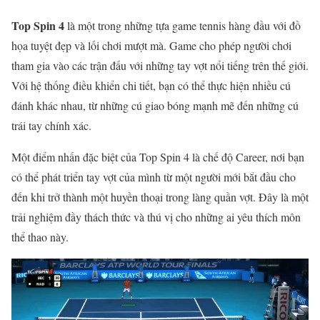
Top Spin 4
là một trong những tựa game tennis hàng đầu với đồ
họa tuyệt đẹp và lối chơi mượt mà. Game cho phép người chơi
tham gia vào các trận đấu với những tay vợt nổi tiếng trên thế giới.
Với hệ thống điều khiển chi tiết, bạn có thể thực hiện nhiều cú
đánh khác nhau, từ những cú giao bóng mạnh mẽ đến những cú
trái tay chính xác.
Một điểm nhấn đặc biệt của Top Spin 4 là chế độ Career, nơi bạn
có thể phát triển tay vợt của mình từ một người mới bắt đầu cho
đến khi trở thành một huyền thoại trong làng quần vợt. Đây là một
trải nghiệm đầy thách thức và thú vị cho những ai yêu thích môn
thể thao này.