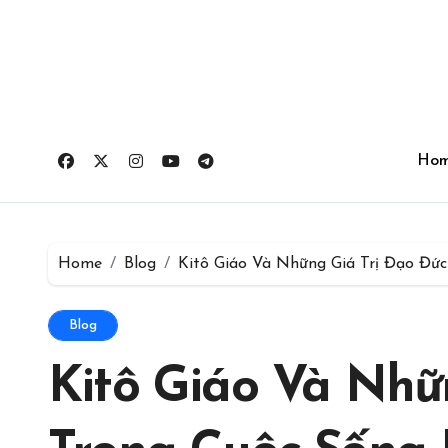
Skip
for:
to
content
Ho
Home
Blog
Kitô Giáo Và Những Giá Trị Đạo Đức
Blog
Kitô Giáo Và Nhữ