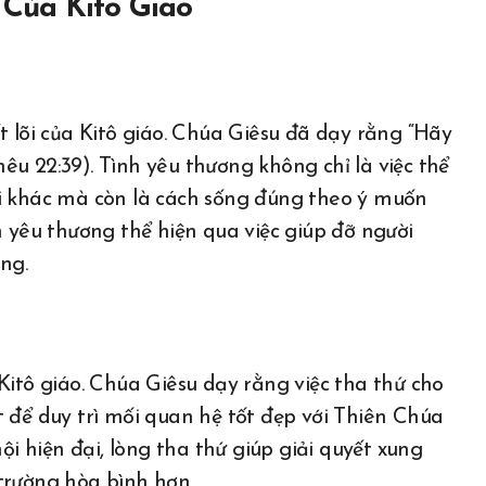
 Của Kitô Giáo
t lõi của Kitô giáo. Chúa Giêsu đã dạy rằng “Hãy
u 22:39). Tình yêu thương không chỉ là việc thể
ời khác mà còn là cách sống đúng theo ý muốn
h yêu thương thể hiện qua việc giúp đỡ người
ng.
Kitô giáo. Chúa Giêsu dạy rằng việc tha thứ cho
 để duy trì mối quan hệ tốt đẹp với Thiên Chúa
ội hiện đại, lòng tha thứ giúp giải quyết xung
trường hòa bình hơn.