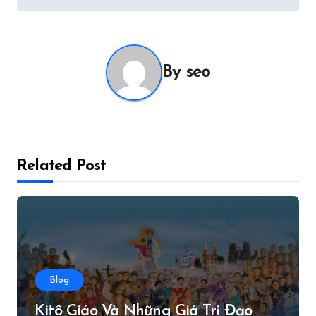
By
seo
Related Post
Blog
Kitô Giáo Và Những Giá Trị Đạo